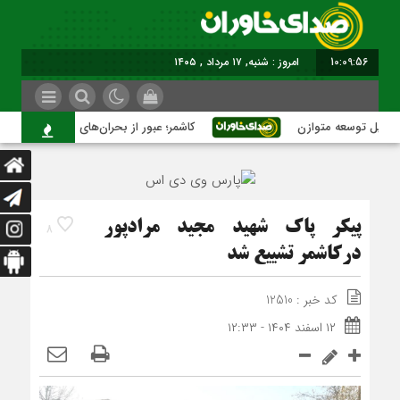
10:09:57
امروز : شنبه, ۱۷ مرداد , ۱۴۰۵
یل توسعه متوازن
کاشمر؛ عبور از بحران‌های شهری با نقشه راه ع
پیکر پاک شهید مجید مرادپور
8
درکاشمر تشییع شد
کد خبر : 12510
۱۲ اسفند ۱۴۰۴ - ۱۲:۳۳