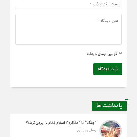
قوانین ارسال دیدگاه
ثبت دیدگاه
یادداشت ها
“جنگ” یا “مذاکره”؛ اسلام کدام را برمی‌گزیند؟
رضایی تربقان