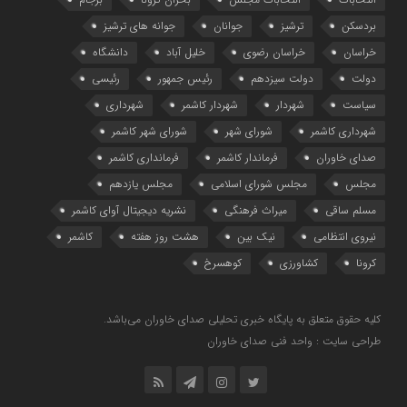
بردسکن
ترشیز
جوانان
جوانه های ترشیز
خراسان
خراسان رضوی
خلیل آباد
دانشگاه
دولت
دولت سیزدهم
رئیس جمهور
رئیسی
سیاست
شهردار
شهردار کاشمر
شهرداری
شهرداری کاشمر
شورای شهر
شورای شهر کاشمر
صدای خاوران
فرماندار کاشمر
فرمانداری کاشمر
مجلس
مجلس شورای اسلامی
مجلس یازدهم
مسلم ساقی
میراث فرهنگی
نشریه دیجیتال آوای کاشمر
نیروی انتظامی
نیک بین
هشت روز هفته
کاشمر
کرونا
کشاورزی
کوهسرخ
کلیه حقوق متعلق به پایگاه خبری تحلیلی صدای خاوران می‌باشد.
طراحی سایت : واحد فنی صدای خاوران