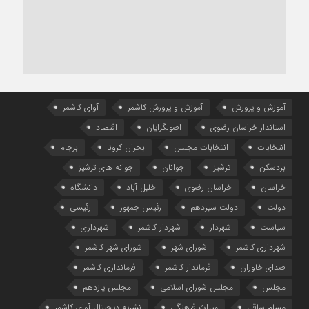
آموزش و پرورش
آموزش و پرورش کاشمر
آوای کاشمر
استاندار خراسان رضوی
اصولگرایان
اقتصاد
انتخابات
انتخابات مجلس
بحران کرونا
برجام
بردسکن
ترشیز
جوانان
جوانه های ترشیز
خراسان
خراسان رضوی
خلیل آباد
دانشگاه
دولت
دولت سیزدهم
رئیس جمهور
رئیسی
سیاست
شهردار
شهردار کاشمر
شهرداری
شهرداری کاشمر
شورای شهر
شورای شهر کاشمر
صدای خاوران
فرماندار کاشمر
فرمانداری کاشمر
مجلس
مجلس شورای اسلامی
مجلس یازدهم
مسلم ساقی
میراث فرهنگی
نشریه دیجیتال آوای کاشمر