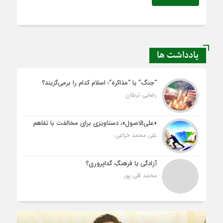
یادداشت ها
“جنگ” یا “مذاکره”؛ اسلام کدام را برمی‌گزیند؟
رضایی تربقان
«علی‌الاصول»، دستاویزی برای مخالفت با تفاهم
علی محمد خزاعی
آزادگی یا فرهنگِ گداپروری؟
محمد قلی پور