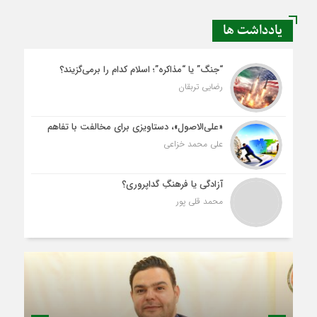
یادداشت ها
“جنگ” یا “مذاکره”؛ اسلام کدام را برمی‌گزیند؟
رضایی تربقان
«علی‌الاصول»، دستاویزی برای مخالفت با تفاهم
علی محمد خزاعی
آزادگی یا فرهنگِ گداپروری؟
محمد قلی پور