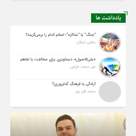
یادداشت ها
“جنگ” یا “مذاکره”؛ اسلام کدام را برمی‌گزیند؟
رضایی تربقان
«علی‌الاصول»، دستاویزی برای مخالفت با تفاهم
علی محمد خزاعی
آزادگی یا فرهنگِ گداپروری؟
محمد قلی پور