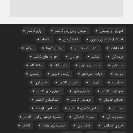
آموزش و پرورش
آموزش و پرورش کاشمر
آوای کاشمر
استاندار خراسان رضوی
اصولگرایان
اقتصاد
انتخابات
انتخابات مجلس
بحران کرونا
برجام
بردسکن
ترشیز
جوانان
جوانه های ترشیز
خراسان
خراسان رضوی
خلیل آباد
دانشگاه
دولت
دولت سیزدهم
رئیس جمهور
رئیسی
سیاست
شهردار
شهردار کاشمر
شهرداری
شهرداری کاشمر
شورای شهر
شورای شهر کاشمر
صدای خاوران
فرماندار کاشمر
فرمانداری کاشمر
مجلس
مجلس شورای اسلامی
مجلس یازدهم
مسلم ساقی
میراث فرهنگی
نشریه دیجیتال آوای کاشمر
نیروی انتظامی
نیک بین
هشت روز هفته
کاشمر