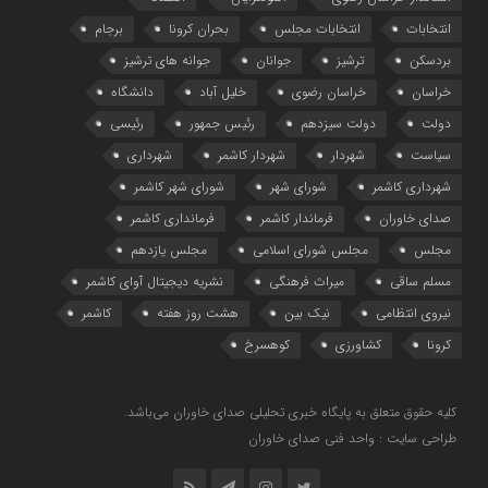
انتخابات
انتخابات مجلس
بحران کرونا
برجام
بردسکن
ترشیز
جوانان
جوانه های ترشیز
خراسان
خراسان رضوی
خلیل آباد
دانشگاه
دولت
دولت سیزدهم
رئیس جمهور
رئیسی
سیاست
شهردار
شهردار کاشمر
شهرداری
شهرداری کاشمر
شورای شهر
شورای شهر کاشمر
صدای خاوران
فرماندار کاشمر
فرمانداری کاشمر
مجلس
مجلس شورای اسلامی
مجلس یازدهم
مسلم ساقی
میراث فرهنگی
نشریه دیجیتال آوای کاشمر
نیروی انتظامی
نیک بین
هشت روز هفته
کاشمر
کرونا
کشاورزی
کوهسرخ
کلیه حقوق متعلق به پایگاه خبری تحلیلی صدای خاوران می‌باشد.
طراحی سایت : واحد فنی صدای خاوران