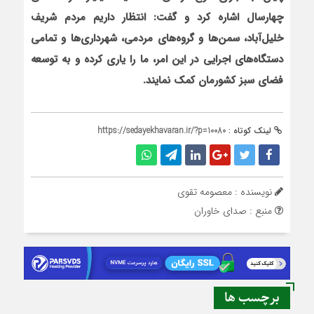
چهارسال اشاره کرد و گفت: انتظار داريم مردم شريف
خليل
آباد، سمن
ها و گروه
هاي مردمي، شهرداري
ها و تمامي
دستگاه‌هاي اجرايي در اين امر، ما را ياري کرده و به توسعه
فضاي سبز کشورمان کمک نمايند.
لینک کوتاه :
https://sedayekhavaran.ir/?p=10080
نویسنده : معصومه تقوی
منبع : صدای خاوران
برچسب ها