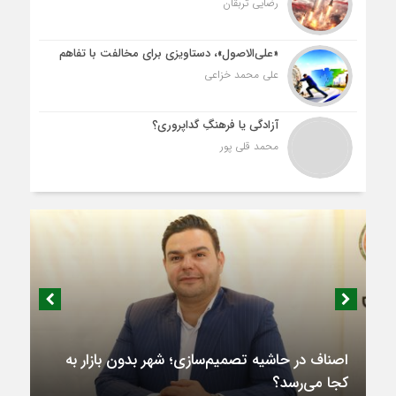
رضایی تربقان
«علی‌الاصول»، دستاویزی برای مخالفت با تفاهم
علی محمد خزاعی
آزادگی یا فرهنگِ گداپروری؟
محمد قلی پور
اصناف در حاشیه تصمیم‌سازی؛ شهر بدون بازار به
کجا می‌رسد؟