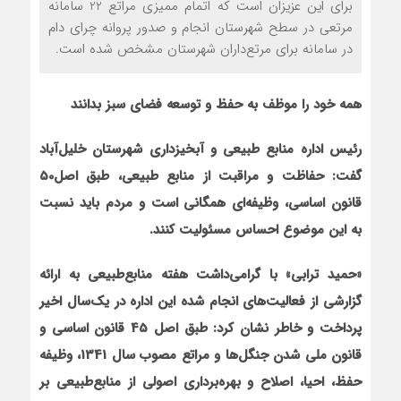
براي اين عزيزان است که اتمام ممیزی مراتع 22 سامانه
مرتعی در سطح شهرستان انجام و صدور پروانه چرای دام
در سامانه برای مرتع‌داران شهرستان مشخص شده است.
همه خود را موظف به حفظ و توسعه فضای سبز بدانند
رئيس اداره منابع طبيعي و آبخيزداري شهرستان خليل
آباد
گفت: حفاظت و مراقبت از منابع طبيعي، طبق اصل50
قانون اساسي، وظيفه
اي همگاني است و مردم بايد نسبت
به اين موضوع احساس مسئوليت کنند.
«حميد ترابي» با گرامي
داشت هفته منابع
طبيعي به ارائه
گزارشي از فعاليت
هاي انجام
شده اين اداره در يک
سال اخير
پرداخت و خاطر نشان کرد: طبق اصل 45 قانون اساسي و
قانون ملي شدن جنگل
ها و مراتع مصوب سال 1341، وظيفه
حفظ، احيا، اصلاح و بهره
برداري اصولي از منابع
طبيعي بر