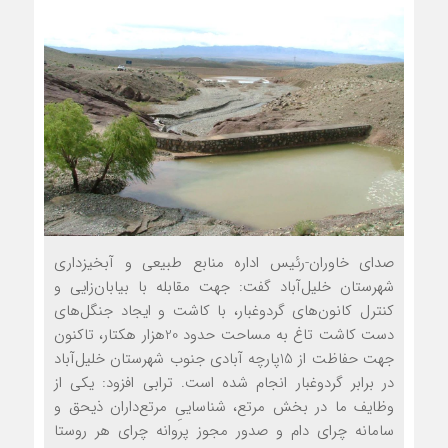
صدای خاوران-رئيس اداره منابع طبيعي و آبخيزداري
شهرستان خليل‌آباد گفت: جهت مقابله با بیابان‌زایی و
کنترل کانون‌های گردوغبار، با کاشت و ایجاد جنگل‌های
دست کاشت تاغ به مساحت حدود 20هزار هکتار، تاکنون
جهت حفاظت از 15پارچه آبادی جنوب شهرستان خلیل‌آباد
در برابر گردوغبار انجام شده است. ترابي افزود: يکي از
وظايف ما در بخش مرتع، شناساييِ مرتع‌داران ذيحق و
سامانه چراي دام و صدور مجوز پروانه چراي هر روستا