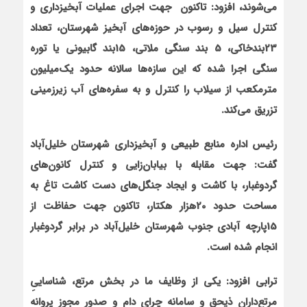
مي
شوند، افزود:
تاکنون جهت اجرای عملیات آبخیزداری و
کنترل سیل و رسوب در حوزه‌های آبخیز شهرستان، تعداد
23بندخاکی، 5 بند سنگی ملاتی، 15بند گابیونی یا توره
سنگی اجرا شده که این سازه‌ها سالانه حدود یک‌میلیون
مترمکعب از سیلاب را کنترل و به سفره‌های آب زیرزمینی
تزریق می‌کند.
رئيس اداره منابع طبيعي و آبخيزداري شهرستان خليل
آباد
گفت: جهت
مقابله با بیابان‌زایی و کنترل کانون‌های
گردوغبار، با کاشت و ایجاد جنگل‌های دست کاشت تاغ به
مساحت حدود 20هزار هکتار، تاکنون جهت حفاظت از
15پارچه آبادی جنوب شهرستان خلیل‌آباد در برابر گردوغبار
انجام شده است.
ترابي افزود: يکي از وظايف ما در بخش مرتع، شناساييِ
مرتع
داران ذيحق و سامانه چراي دام و صدور مجوز پروانه