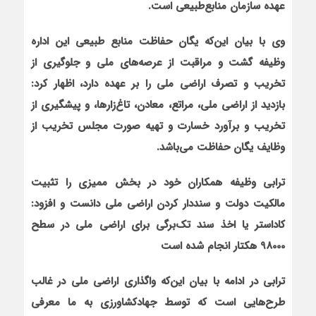
عهده سازمان منابع‌طبيعي است.
وي با بيان اين
که يگان حفاظت منابع طبيعي اين اداره
وظيفه گشت و مراقبت از عرصه
هاي ملي و جلوگيري از
تخريب و تصرف اراضي ملي را بر عهده دارد، اظهار کرد:
بازديد از اراضي ملي، مراتع، معادن، تاغ
زارها، و پيشگيري از
تخريب و برآورد خسارت و تهيه صورت
مجلس تخريب از
وظايف يگان حفاظت می‌باشد.
ترابي وظيفه همکاران خود در بخش مميزي را تثبيت
مالکيت دولت و سنددار کردن اراضي ملي دانست و افزود:
کاداستر یا اخذ سند تک‌برگی برای اراضی ملی در سطح
98000 هکتار انجام شده است
ترابي در ادامه با بيان اين
که واگذاري اراضي ملي در غالب
طرح
هايي است که توسط جهادکشاورزي به ما معرفي