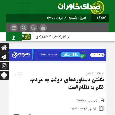
1:47:18
برابر با : Sunday - 9 August - 2026
از شهرنشینی تا شهروندی
اصناف در 
فرماندار کاشمر:
15
نگفتن دستاوردهای دولت به مردم،
ظلم به نظام است
کد خبر : 1444
۱۵ تیر ۱۳۹۸ - ۷:۱۲