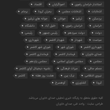
استاندار خراسان رضوی
اصولگرایان
اقتصاد
انتخابات
انتخابات مجلس
بحران کرونا
برجام
بردسکن
ترشیز
جوانان
جوانه های ترشیز
خراسان
خراسان رضوی
خلیل آباد
دانشگاه
دولت
دولت سیزدهم
رئیس جمهور
رئیسی
سیاست
شهردار
شهردار کاشمر
شهرداری
شهرداری کاشمر
شورای شهر
شورای شهر کاشمر
صدای خاوران
فرماندار کاشمر
فرمانداری کاشمر
مجلس
مجلس شورای اسلامی
مجلس یازدهم
مسلم ساقی
میراث فرهنگی
نشریه دیجیتال آوای کاشمر
نیروی انتظامی
نیک بین
هشت روز هفته
کاشمر
کرونا
کشاورزی
کوهسرخ
کلیه حقوق متعلق به پایگاه خبری تحلیلی صدای خاوران می‌باشد.
طراحی سایت : واحد فنی صدای خاوران