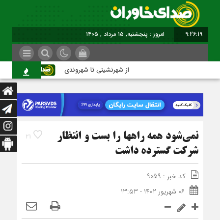
9:26:20
برابر با : Thursday - 6 August - 2026
از شهرنشینی تا شهروندی
اصناف در 
نمی‌شود همه راه‏ها را بست و انتظار
21
شرکت گسترده داشت
کد خبر : 9059
۰۶ شهریور ۱۴۰۲ - ۱۳:۵۳