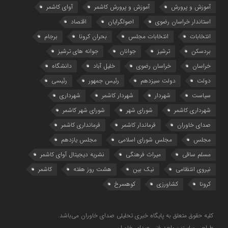
آموزش و پرورش
آموزش و پرورش کاشمر
آوای کاشمر
استاندار خراسان رضوی
اصولگرایان
اقتصاد
انتخابات
انتخابات مجلس
بحران کرونا
برجام
بردسکن
ترشیز
جوانان
جوانه های ترشیز
خراسان
خراسان رضوی
خلیل آباد
دانشگاه
دولت
دولت سیزدهم
رئیس جمهور
رئیسی
سیاست
شهردار
شهردار کاشمر
شهرداری
شهرداری کاشمر
شورای شهر
شورای شهر کاشمر
صدای خاوران
فرماندار کاشمر
فرمانداری کاشمر
مجلس
مجلس شورای اسلامی
مجلس یازدهم
مسلم ساقی
میراث فرهنگی
نشریه دیجیتال آوای کاشمر
نیروی انتظامی
نیک بین
هشت روز هفته
کاشمر
کرونا
کشاورزی
کوهسرخ
کلیه حقوق متعلق به پایگاه خبری تحلیلی صدای خاوران می‌باشد.
طراحی سایت : واحد فنی صدای خاوران