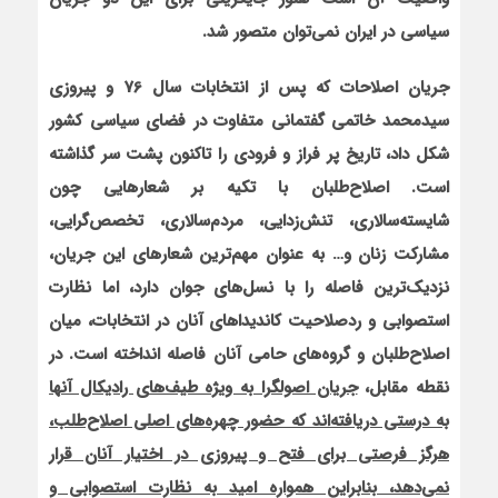
سياسي در ايران نمي‌توان متصور شد.
جريان اصلاحات كه پس از انتخابات سال 76 و پيروزي
سيدمحمد خاتمي گفتمانی متفاوت در فضاي سياسي كشور
شكل داد، تاريخ پر فراز و فرودي را تاکنون پشت سر گذاشته
است. اصلاح‌طلبان با تكيه بر شعارهايي چون
شايسته‌سالاري، تنش‌زدايي، مردم‌سالاري، تخصص‌گرايي،
مشاركت زنان
و… به عنوان مهم‌ترين شعارهاي اين جريان،
نزديك‌ترين فاصله را با نسل‌هاي جوان دارد، اما نظارت
استصوابي و ردصلاحیت کاندیداهای آنان در انتخابات، ميان
اصلاح‌طلبان و گروه‌هاي حامی آنان فاصله انداخته است. در
نقطه مقابل،
جریان اصولگرا به ویژه طيف‌هاي راديكال آنها
به درستي دريافته‌اند كه حضور چهره‌هاي اصلي اصلاح‌طلب،
هرگز فرصتي براي فتح و پيروزي در اختيار آنان قرار
نمي‌دهد، بنابراین همواره اميد به نظارت استصوابی و