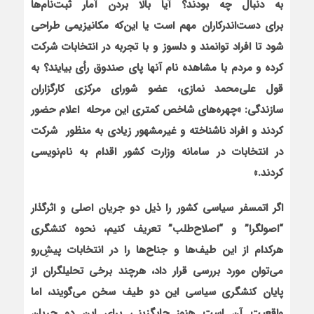
به دنبال چه بودند؟ آیا بالا بردن آمار ثبت‌نام‌ها
برای
دست‌اندرکاران مهم است یا این‌که مکانیزیمی طراحی
شود تا
افراد توانمند و دلسوز و با تجربه در انتخابات شرکت
کرده و مردم با مشاهده نام آنها پای صندوق رأی بیایند؟ به
قول علی‌محمد نمازی، عضو شورای مرکزی کارگزاران
سازندگی: «چهره‌های شاخص کمتری این مرحله
اعلام حضور
کردند و افراد ناشناخته و غیرمشهور زیادی به منظور
شرکت
در انتخابات در سامانه وزارت کشور اقدام به نام‌نویسی
کردند.»
اگر اتمسفر سياسي كشور را ذيل دو جريان اصلي و اثرگذار
“اصولگرا” و “اصلاح‌طلب” تعريف كنيم، نحوه كنشگري
هركدام از اين طيف‌ها و جناح‌ها را در انتخابات پیشِ‌رو
می‌توان مورد بررسی قرار داد، هرچند برخي تحليلگران از
پايان كنشگري سياسي این دو طیف سخن می‌گويند، اما
واقعيت آن است هنوز جايگزيني براي اين دو جريان