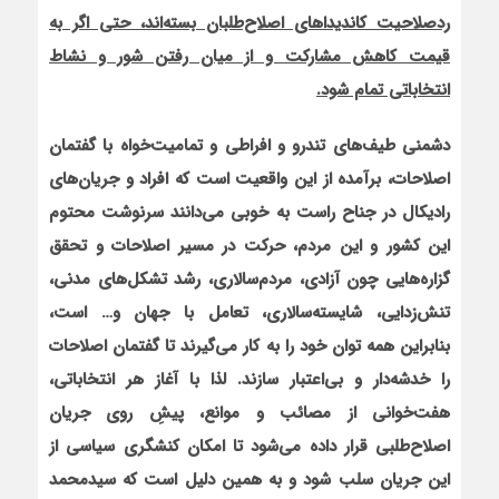
ردصلاحیت کاندیداهای اصلاح‌طلبان بسته‌اند، حتي اگر به
قيمت كاهش مشاركت و از ميان رفتن شور و نشاط
انتخاباتي تمام شود.
دشمني طيف‌هاي تندرو و افراطي و تمامیت‌خواه با گفتمان
اصلاحات، برآمده از این واقعيت‌ است كه افراد و جريان‌های
راديكال در جناح راست به خوبي مي‌دانند سرنوشت محتوم
اين كشور و اين مردم، حركت در مسير اصلاحات و تحقق
گزاره‌هايي چون آزادي، مردم‌سالاري، رشد تشكل‌هاي مدني،
تنش‌زدايي، شايسته‌سالاري، تعامل با جهان و… است،
بنابراين همه توان خود را به كار مي‌گيرند تا گفتمان اصلاحات
را خدشه‌دار و بي‌اعتبار سازند. لذا با آغاز هر انتخاباتي،
هفت‌خواني از مصائب و موانع، پيشِ روي جريان
اصلاح‌طلبي قرار داده مي‌شود تا امكان كنشگري سياسي از
اين جريان سلب شود و به همین دلیل است که سیدمحمد