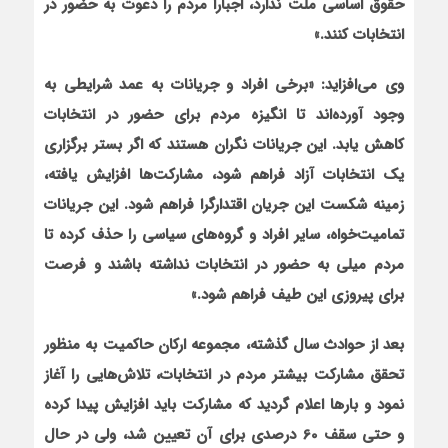
حقوق اساسي ملت ندارد، اجباراً مردم را دعوت به حضور در
انتخابات كنند.»
وی می‌افزاید: «برخي افراد و جريانات به عمد شرايطي به
وجود آورده‌اند تا انگيزه مردم براي حضور در انتخابات
كاهش يابد. اين جريانات نگران هستند كه اگر بستر برگزاري
يك انتخابات آزاد فراهم شود، مشاركت‌ها افزايش يافته،
زمينه شکست اين جريان اقتدارگرا فراهم شود. اين جريانات
تماميت‌خواه، ساير افراد و گروه‌هاي سياسي را حذف كرده تا
مردم ميلي به حضور در انتخابات نداشته باشند و فرصت
براي پيروزي اين طيف فراهم شود.»
بعد از حوادث سال گذشته، مجموعه ارکان حاکمیت به منظور
تحقق مشارکت بیشتر مردم در انتخابات، تلاش‌هایی را آغاز
نمود و بارها اعلام گردید که مشارکت باید افزایش پیدا کرده
و حتی سقف 60 درصدی برای آن تعیین شد، ولی در حال