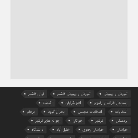
آموزش و پرورش
آموزش و پرورش کاشمر
آوای کاشمر
استاندار خراسان رضوی
اصولگرایان
اقتصاد
انتخابات
انتخابات مجلس
بحران کرونا
برجام
بردسکن
ترشیز
جوانان
جوانه های ترشیز
خراسان
خراسان رضوی
خلیل آباد
دانشگاه