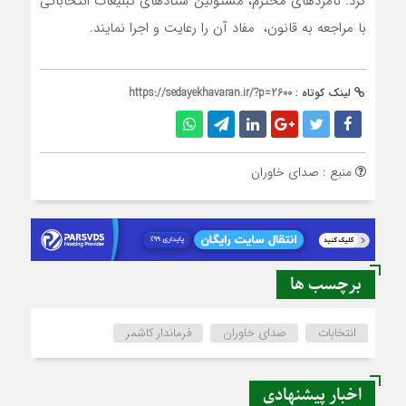
کرد: نامزدهای محترم، مسئولین ستادهای تبلیغات انتخاباتی
با مراجعه به قانون، مفاد آن را رعایت و اجرا نمایند.
لینک کوتاه :
https://sedayekhavaran.ir/?p=2600
منبع : صدای خاوران
برچسب ها
انتخابات
صدای خاوران
فرماندار کاشمر
اخبار پیشنهادی