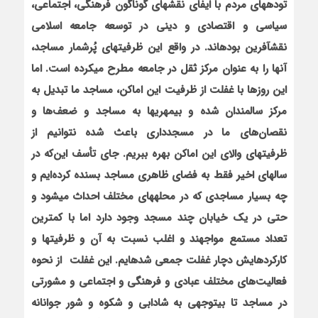
توده‏های مردم با ایفای نقش‏های گوناگون فرهنگی، اجتماعی،
سیاسی و اقتصادی و دینی در توسعه جامعه اسلامی
نقش‏آفرین بوده‏اند. در واقع این ظرفیت‏های پُرشمار مساجد،
آنها را به عنوان مرکز ثقل در جامعه مطرح می‏کرده است. اما
این روزها با غفلت از ظرفیت این اماکن، مساجد ما تبدیل به
مرکز سالمندان شده و بی‏مهری‏ها به مساجد و ضعف‌ها و
نقصان‌های ما در مسجدداری باعث شده نتوانیم از
ظرفیت‏های والای این اماکن بهره ببریم. جای تأسف این‌که در
سال‏های اخیر فقط به فضای ظاهری مساجد بسنده کرده‌ایم و
چه بسیار مساجدی که در محله‏های مختلف احداث می‏شود و
حتی در یک خیابان چند مسجد وجود دارد اما با کمترین
تعداد مستمع مواجهند و اغلب نسبت به آن و ظرفیت‏ها و
کارکردهایش دچار غفلت جمعی شده‏ایم. این غفلت‏ از نحوه
فعالیت‌های مختلف عبادی و فرهنگی و اجتماعی و مشورتی
در مساجد تا بی‏توجهی به شادابی و شکوه و شور جوانانه