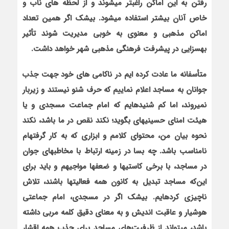
رفتن به این اماکن راغب‏تر می‏شوند و از لحظه‏ های ناب و
خاص آنان بیشتر استفاده می‏شود. بی‏شک اگر همین تعداد
اماکن مذهبی و معنوی به خوبی مدیریت شوند تأثیر
به‏سزایی در پیشرفت فرهنگی مذهبی شهر خواهد داشت.
متأسفانه ما عادت کرده ‏ایم در ناکامی ‏های خود جهت جذب
جوانان به مساجد اعلام نماییم که حرف شنو نیستند و زیربار
نمی‏روند، اما کم شنیده‏ایم که امام جماعت مسجدی و یا
هیئت امنای حسینیه‏ای بگوید؛ نکند نقص در ما باشد، نکند
نحوه بیان من، محتوای کلامم و ابزاری که به کار گرفته‏ام
نامناسب باشد. چه بسا در زمینه ارتباط با مخاطب‏های جوان
در مساجد، با برخی کاستی‏ها و ضعف‏ها مواجیهم و باید برای
این‌که مساجد تبدیل به کانون همه فعالیت‏ها باشند، تلاش
ناچیزی کرده‏ایم. بی‏شک اگر در مسجدی، امام جماعتی
هوشیار و عاقبت اندیش و به معنای دقیق کلمه مربی داشته
باشد، می‏تواند از ظرفیت‌های مساجد برای جذب همه اقشار