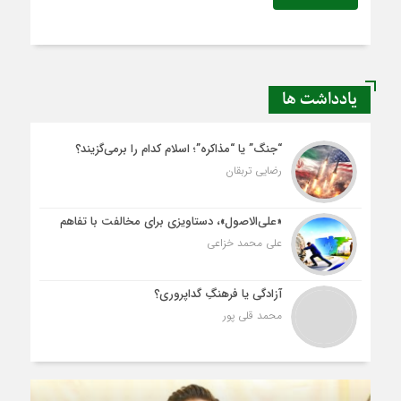
یادداشت ها
“جنگ” یا “مذاکره”؛ اسلام کدام را برمی‌گزیند؟
رضایی تربقان
«علی‌الاصول»، دستاویزی برای مخالفت با تفاهم
علی محمد خزاعی
آزادگی یا فرهنگِ گداپروری؟
محمد قلی پور