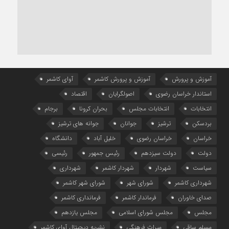
آموزش و پرورش
آموزش و پرورش کاشمر
آوای کاشمر
استاندار خراسان رضوی
اصولگرایان
اقتصاد
انتخابات
انتخابات مجلس
بحران کرونا
برجام
بردسکن
ترشیز
جوانان
جوانه های ترشیز
خراسان
خراسان رضوی
خلیل آباد
دانشگاه
دولت
دولت سیزدهم
رئیس جمهور
رئیسی
سیاست
شهردار
شهردار کاشمر
شهرداری
شهرداری کاشمر
شورای شهر
شورای شهر کاشمر
صدای خاوران
فرماندار کاشمر
فرمانداری کاشمر
مجلس
مجلس شورای اسلامی
مجلس یازدهم
مسلم ساقی
میراث فرهنگی
نشریه دیجیتال آوای کاشمر