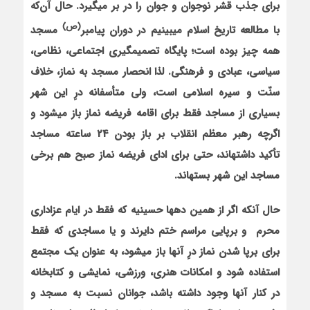
برای جذب قشر نوجوان و جوان را در بر می‏گیرد. حال آن‌که
(ص)
با مطالعه تاریخ اسلام می‏بینیم در دوران پیامبر
مسجد
همه چیز بوده است؛ پایگاه تصمیم‏گیری اجتماعی، نظامی،
سیاسی، عبادی و فرهنگی. لذا انحصار مسجد به نماز، خلاف
سنّت و سیره اسلامی است، ولی متأسفانه درِ این شهر
بسیاری از مساجد فقط برای اقامه فریضه نماز باز می‏شود و
اگرچه رهبر معظم انقلاب بر باز بودن 24 ساعته مساجد
تأکید داشته‏اند، حتی برای ادای فریضه نماز صبح هم برخی
مساجد این شهر بسته‏اند.
حال آن‏که اگر از همین ده‏ها حسینیه که فقط در ایام عزاداری
محرم و برپایی مراسم ختم دایرند و یا مساجدی که فقط
برای برپا شدن نماز درِ آنها باز می‏شود، به عنوان یک مجتمع
استفاده شود و امکانات هنری، ورزشی، نمایشی و کتابخانه
در کنار آنها وجود داشته باشد، جوانان نسبت به مسجد و