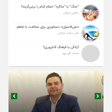
“جنگ” یا “مذاکره”؛ اسلام کدام را برمی‌گزیند؟
رضایی تربقان
«علی‌الاصول»، دستاویزی برای مخالفت با تفاهم
علی محمد خزاعی
آزادگی یا فرهنگِ گداپروری؟
محمد قلی پور