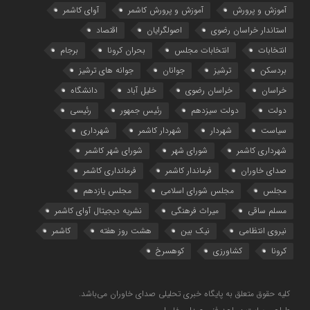
آموزش و پرورش
آموزش و پرورش کاشمر
آوای کاشمر
استاندار خراسان رضوی
اصولگرایان
اقتصاد
انتخابات
انتخابات مجلس
بحران کرونا
برجام
بردسکن
ترشیز
جوانان
جوانه های ترشیز
خراسان
خراسان رضوی
خلیل آباد
دانشگاه
دولت
دولت سیزدهم
رئیس جمهور
رئیسی
سیاست
شهردار
شهردار کاشمر
شهرداری
شهرداری کاشمر
شورای شهر
شورای شهر کاشمر
صدای خاوران
فرماندار کاشمر
فرمانداری کاشمر
مجلس
مجلس شورای اسلامی
مجلس یازدهم
مسلم ساقی
میراث فرهنگی
نشریه دیجیتال آوای کاشمر
نیروی انتظامی
نیک بین
هشت روز هفته
کاشمر
کرونا
کشاورزی
کوهسرخ
کلیه حقوق متعلق به پایگاه خبری تحلیلی صدای خاوران می‌باشد.