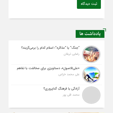
ثبت دیدگاه
یادداشت ها
“جنگ” یا “مذاکره”؛ اسلام کدام را برمی‌گزیند؟
رضایی تربقان
«علی‌الاصول»، دستاویزی برای مخالفت با تفاهم
علی محمد خزاعی
آزادگی یا فرهنگِ گداپروری؟
محمد قلی پور