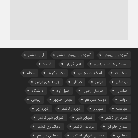
آموزش و پرورش
آموزش و پرورش کاشمر
آوای کاشمر
استاندار خراسان رضوی
اصولگرایان
اقتصاد
انتخابات
انتخابات مجلس
بحران کرونا
برجام
بردسکن
ترشیز
جوانان
جوانه های ترشیز
خراسان
خراسان رضوی
خلیل آباد
دانشگاه
دولت
دولت سیزدهم
رئیس جمهور
رئیسی
سیاست
شهردار
شهردار کاشمر
شهرداری
شهرداری کاشمر
شورای شهر
شورای شهر کاشمر
صدای خاوران
فرماندار کاشمر
فرمانداری کاشمر
مجلس
مجلس شورای اسلامی
مجلس یازدهم