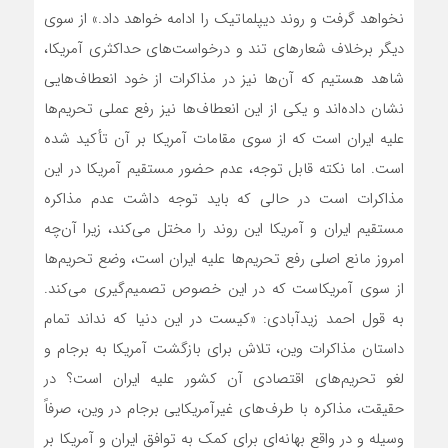
نخواهد گرفت و روند ديپلماتيک را ادامه خواهد داد.» از سوي
ديگر برخلاف شعارهاي تند و درخواست‌هاي حداکثري آمريکا،
شاهد هستيم که آن‌ها نيز در مذاکرات از خود انعطاف‌هايي
نشان داده‌اند و يکي از اين انعطاف‌ها نيز رفع عملي تحريم‌ها
عليه ايران است که از سوي مقامات آمريکا بر آن تأکيد شده
‌است. اما نکته قابل توجه، عدم حضور مستقيم آمريکا در اين
مذاکرات است در حالي که بايد توجه داشت عدم مذاکره
مستقيم ايران و آمريکا اين روند را مختل مي‌کند، زيرا آن‌چه
امروز مانع اصلي رفع تحريم‌ها عليه ايران است، وضع تحريم‌ها
از سوي آمريکاست که در اين خصوص تصميم‌گيري مي‌کند.
به قول احمد زيدآبادي: «کيست در اين دنيا که نداند تمام
داستان مذاکرات وين، تلاش براي بازگشت آمريکا به برجام و
لغو تحريم‌هاي اقتصادي آن کشور عليه ايران است؟ در
حقيقت، مذاکره با طرف‌هاي غيرآمريکايي برجام در وين، صرفاً
وسيله و در واقع بهانه‌اي براي کمک به توافق ايران و آمريکا بر