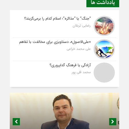
یادداشت ها
“جنگ” یا “مذاکره”؛ اسلام کدام را برمی‌گزیند؟
رضایی تربقان
«علی‌الاصول»، دستاویزی برای مخالفت با تفاهم
علی محمد خزاعی
آزادگی یا فرهنگِ گداپروری؟
محمد قلی پور