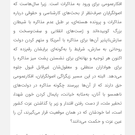
افکارعمومي براي ورود به مذاکرات است. زيرا سال‌هاست که
اصولگرايان صرف‌نظر از بحث‌هاي کارشناسي و حقوقي درباره
مذاکرات و پرونده هسته‌اي، بر طبل عدم مذاکره با شيطان
بزرگ ‌کوبيده‌اند و ژست‌هاي انقلابي و سِفت‌وسخت و
سازش‌ناپذير آن‌ها براي مذاکره با آمريکا و متهم کردن دولت
روحاني به سازش‌، شرايط را به‌گونه‌اي برايشان رقم‌زده که
اکنون هر توجيه و بهانه‌اي براي نشستن پشت ميز مذاکره را
براي هواداران منطقي و معقول‌شان غيرقابل ‌قبول‌ جلوه
مي‌دهد. البته در اين مسير زيگزاگي اصولگرايان، افکارعمومي
حق دارند که از آن‌ها بپرسند چگونه مذاکره در دولت‌هاي
ناهمسو با آنان، به‌مثابه خيانت، پايمال کردن خون شهدا،
تحقير ملت، از دست رفتن اقتدار و زير پا گذاشتن عزت کشور
است، اما خودشان که در همان موقعيت قرار مي‌گيرند، آن را
عين عزت و حکمت مي‌دانند؟