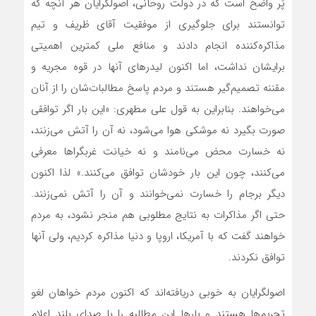
پُر واضح است که در دولت روحاني، اصولگرايان هر آنچه که
توانستند براي جلوگيري از موفقيت آقاي ظريف و تيم
مذاکره‌کننده انجام دادند و منافع ملي کمترين اهميتي
برايشان نداشت، اما اکنون ليدرهاي آنها در قوه مجريه و
مقننه تصميم‌گير هستند و مردم پاسخ مطالبات‌شان را از آنان
مي‌خواهند. بنابراين به قول علي مطهري: «اين بار اگر توافقي
صورت بگيرد نه موشکي هوا مي‌شود، نه آن را آتش مي‌زنند،
نه خسارت محض مي‌نامند و نه خيانت غربگراها معرفي
مي‌کنند، چون اين بار خودشان توافق مي‌کنند.» لذا اکنون
ديگر برجام را خسارت نمي‌خوانند و آن را آتش نمي‌زنند.
حتي اگر مذاکرات به نتايج مطلوبي هم منجر نشود، به مردم
خواهند گفت که با آمريکا، اروپا و دنيا مذاکره کرديم، ولي آنها
توافق نکردند.
اصولگرايان به خوبي دريافته‌اند که اکنون مردم خواهان لغو
تحريم‌ها هستند و بارها اين مطالبه را با صداي بلند اعلام