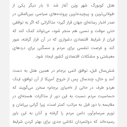
هتل کوبورگ شهر ويَن آغاز شد تا بار ديگر يکي از
طولاني‌ترين و پيچيده‌ترين پرونده‌هاي سياسي بين‌المللي در
صدر اخبار رسانه‌اي جهان قرار گيرد؛ مذاکراتي که اگر به توافقي
حتي موقت و نسبي هم منجر شود، مي‌تواند کمک کند که
ايران از شرايط اقتصادي دشواري که در آن قرار گرفته، عبور
کند و فرصت تنفسي براي مردم و مسکّني براي دردهاي
معيشتي و مشکلات اقتصادي کشور ايجاد شود.
شش‌سال قبل، توافق اتمي برجام در همين هتل به دست
آمد و حال، چندسال پس از خروج آمريکا از آن توافق، اينک
هردو طرف در حالي از «احياي برجام» سخن مي‌گويند که
حساسيت مردم نسبت به اين دور از مذاکرات هسته‌اي در
مقايسه با دور قبل به مراتب کمتر است، زيرا گراني بي‌امان و
تورم سرسام‌آور، دامن مردم را گرفته و آنان به اين باور
رسيده‌اند که دولتمردان تلاشي جدي براي بهتر کردن شرايط