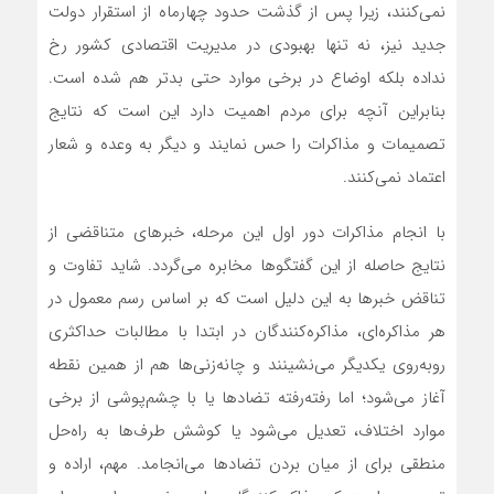
نمي‌کنند، زيرا پس از گذشت حدود چهارماه از استقرار دولت
جديد نيز، نه تنها بهبودي در مديريت اقتصادي کشور رخ
نداده بلکه اوضاع در برخي موارد حتي بدتر هم شده است.
بنابراين آنچه براي مردم اهميت دارد اين است که نتايج
تصميمات و مذاکرات را حس نمايند و ديگر به وعده و شعار
اعتماد نمي‌کنند.
با انجام مذاکرات دور اول اين مرحله، خبرهاي متناقضي از
نتايج حاصله از اين گفتگوها مخابره مي‌گردد. شايد تفاوت و
تناقض خبرها به اين دليل است که بر اساس رسم معمول در
هر مذاکره‌اي، مذاکره‌کنندگان در ابتدا با مطالبات حداکثري
روبه‌روي يکديگر مي‌نشينند و چانه‌زني‌ها هم از همين نقطه
آغاز مي‌شود؛ اما رفته‌رفته تضادها يا با چشم‌پوشي از برخي
موارد اختلاف، تعديل مي‌شود يا کوشش طرف‌ها به راه‌حل
منطقي براي از ميان بردن تضادها مي‌انجامد. مهم، اراده و