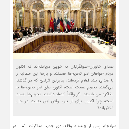
صدای خاوران-اصولگرايان به خوبي دريافته‌اند که اکنون
مردم خواهان لغو تحريم‌ها هستند و بارها اين مطالبه را
با صداي بلند اعلام کرده‌اند، بنابراين افرادي که در گذشته
مي‌گفتند تحريم نعمت است، اکنون براي لغو تحريم‌ها به
مذاکره مي‌نشينند. اگر واقعاً اعتقاد داشتند تحريم‌ها نعمت
است، چرا اکنون براي از بين رفتن اين نعمت در حال
تلاش‌اند؟
سرانجام پس از چندماه وقفه، دور جديد مذاکرات اتمي در