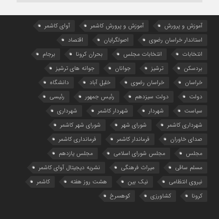
آموزش و پرورش
آموزش و پرورش کاشمر
آوای کاشمر
استاندار خراسان رضوی
اصولگرایان
اقتصاد
انتخابات
انتخابات مجلس
بحران کرونا
برجام
بردسکن
ترشیز
جوانان
جوانه های ترشیز
خراسان
خراسان رضوی
خلیل آباد
دانشگاه
دولت
دولت سیزدهم
رئیس جمهور
رئیسی
سیاست
شهردار
شهردار کاشمر
شهرداری
شهرداری کاشمر
شورای شهر
شورای شهر کاشمر
صدای خاوران
فرماندار کاشمر
فرمانداری کاشمر
مجلس
مجلس شورای اسلامی
مجلس یازدهم
مسلم ساقی
میراث فرهنگی
نشریه دیجیتال آوای کاشمر
نیروی انتظامی
نیک بین
هشت روز هفته
کاشمر
کرونا
کشاورزی
کوهسرخ