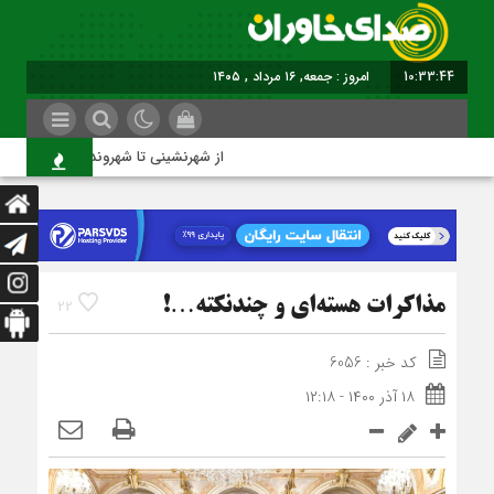
10:33:45
برابر با : Friday - 7 August - 2026
از شهرنشینی تا شهروندی
مذاکرات هسته‌ای و چندنکته…!
22
کد خبر : 6056
۱۸ آذر ۱۴۰۰ - ۱۲:۱۸