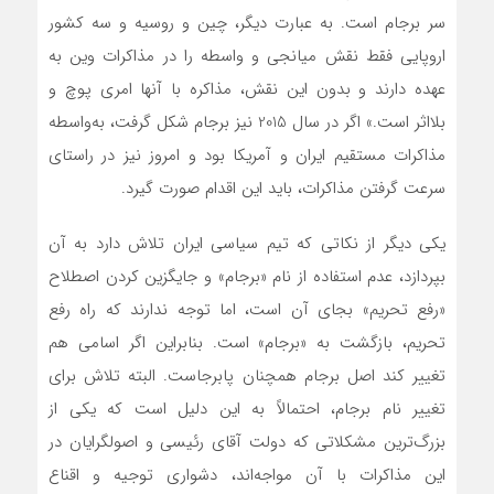
سر برجام است. به عبارت ديگر، چين و روسيه و سه کشور
اروپايي فقط نقش ميانجي و واسطه را در مذاکرات وين به
عهده دارند و بدون اين نقش، مذاکره با آنها امري پوچ و
بلااثر است.» اگر در سال 2015 نيز برجام شکل گرفت، به‌واسطه
مذاکرات مستقيم ايران و آمريکا بود و امروز نيز در راستاي
سرعت گرفتن مذاکرات، بايد اين اقدام صورت گيرد.
يکي ديگر از نکاتي که تيم سياسي ايران تلاش دارد به آن
بپردازد، عدم استفاده از نام «برجام» و جايگزين کردن اصطلاح
«رفع تحريم» بجاي آن است، اما توجه ندارند که راه رفع
تحريم، بازگشت به «برجام» است. بنابراين اگر اسامي هم
تغيير کند اصل برجام همچنان پابرجاست. البته تلاش براي
تغيير نام برجام، احتمالاً به اين دليل است که يکي از
بزرگ‌ترين مشکلاتي که دولت آقاي رئيسي و اصولگرايان در
اين مذاکرات با آن مواجه‌اند، دشواري توجيه و اقناع