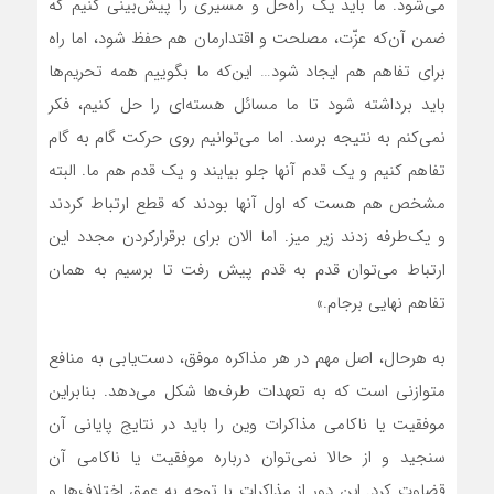
مي‌شود. ما بايد يک راه‌حل‌ و مسيري را پيش‌بيني ‌کنيم که
ضمن آن‌که عزّت، مصلحت و اقتدارمان هم حفظ شود، اما راه
براي تفاهم هم ايجاد شود… اين‌که ما بگوييم همه تحريم‌ها
بايد برداشته شود تا ما مسائل هسته‌اي را حل کنيم، فکر
نمي‌کنم به نتيجه برسد. اما مي‌توانيم روي حرکت گام به گام
تفاهم کنيم و يک قدم آنها جلو بيايند و يک قدم هم ما. البته
مشخص هم هست که اول آنها بودند که قطع ارتباط کردند
و يک‌طرفه زدند زير ميز. اما الان براي برقرار‌کردن مجدد اين
ارتباط مي‌توان قدم به قدم پيش رفت تا برسيم به همان
تفاهم نهايي برجام.»
به هرحال، اصل مهم در هر مذاکره موفق، دست‌يابي به منافع
متوازني است که به تعهدات طرف‌ها شکل مي‌دهد. بنابراين
موفقيت يا ناکامي مذاکرات وين را بايد در نتايج پاياني آن
سنجيد و از حالا نمي‌توان درباره موفقيت يا ناکامي آن
قضاوت کرد. اين دور از مذاکرات با توجه به عمق اختلاف‌ها و