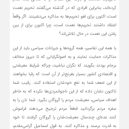
کرده‌اند، بنابراين افرادي که در گذشته مي‌گفتند تحريم نعمت
است، اکنون براي لغو تحريم‌ها به مذاکره مي‌نشينند. اگر واقعاً
اعتقاد داشتند تحريم‌ها نعمت است، چرا اکنون براي از بين
رفتن اين نعمت در حال تلاش‌اند؟
با همه اين تفاسير، همه گروه‌ها و جريانات سياسي بايد از اين
مذاکرات حمايت نمايند و به اصولگراياني که تا ديروز مخالف
برجام بودند بگويند که نگران نباشيد، چراکه شرايط معيشتي
و اقتصادي کشور بسيار بغرنج‌تر‌ از آن است که رقبا بخواهند
از اين ضعف شما به نفع خودشان استفاده کنند. رقيب شما
تاکنون نشان داده که از اين ناجوانمردي‌ها نکرده که به خاطر
اهداف سياسي، معيشت مردم را گروگان بگيرد. شما نان را به
سفره مردم برگردانيد قطعاً مردم ترجيح مي‌دهند فراموش
کنند عده‌اي چندسال معيشت‌شان را گروگان گرفتند تا خود
به قدرت برسند و مذاکره کنند. به قول اسماعيل گرامي‌مقدم،