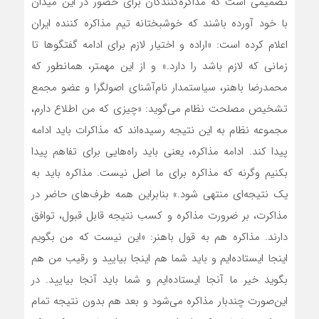
تصميمي است که مذاکره‌کنندگان براي حضور در اين ميدان
با خود آورده‌ باشند که خوشبختانه تيم مذاکره کننده ايران
اعلام کرده است: «اراده و اختيار لازم براي ادامه گفتگوها تا
زماني که لازم باشد را دارد.» و از اين مهمتر، همانطور که
محمدرضا باهنر، سياستمدار نام‌آشناي اصولگرا و عضو مجمع
تشخيص مصلحت نظام مي‌گويد: «چيزي که من اطلاع دارم،
مجموعه نظام به اين نتيجه رسيده‌اند که مذاکرات بايد ادامه
پيدا کند. ادامه مذاکره، يعني بايد راه‌هايي براي تفاهم پيدا
بکنيم وگرنه که مذاکره براي ما اصل نيست. مذاکره بايد به
يک نتيجه‌اي منتهي شود.» بنابراين همه طرف‌هاي حاضر در
مذاکرت، بر ضرورت مذاکره و کسب نتيجه قابل قبول، توافق
دارند. مذاکره هم به قول باهنر: «اين نيست که من بگويم
اينجا ايستاده‌ايم و بايد شما هم اينجا بياييد و رقيب من هم
بگويد خير ما آنجا ايستاده‌ايم و شما بايد آنجا بياييد. در
اين‌صورت چندبار مذاکره مي‌شود و بعد هم بدون نتيجه تمام