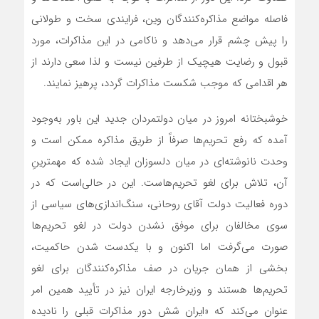
فاصله مواضع مذاکره‌کنندگان وين، فرايندي سخت و طولاني
را پيش چشم قرار مي‌دهد و ناکامي در اين مذاکرات، مورد
قبول و رضايت هيچيک از طرفين نيست و لذا سعي دارند از
هر اقدامي که موجب شکست مذاکرات گردد، پرهيز نمايند.
خوشبختانه امروز در ميان دولتمردان جديد اين باور به‌وجود
آمده که رفع تحريم‌ها صرفاً از طريق مذاکره ممکن است و
وحدت نانوشته‌اي در ميان دلسوزان ايجاد شده که مهمترينِ
آن، تلاش براي لغو تحريم‌هاست. اين در حالي‌است که در
دوره فعاليت دولت آقاي روحاني، سنگ‌اندازي‌هاي سياسي از
سوي مخالفان براي موفق نشدن دولت در لغو تحريم‌ها
صورت مي‌گرفت اما اکنون و با يکدست شدن حاکميت،
بخشي از همان جريان در صف مذاکره‌کنندگان براي لغو
تحريم‌ها هستند و وزيرخارجه ايران نيز در تأييد همين امر
عنوان مي‌کند که «ايران شش دور مذاکرات قبلي را ناديده