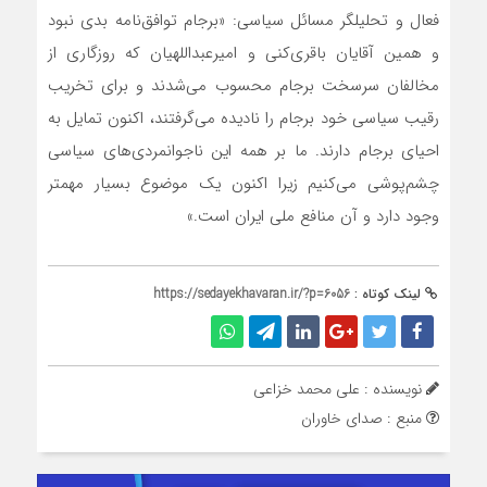
فعال و تحليلگر مسائل سياسي: «برجام توافق‌نامه بدي نبود
و همين آقايان باقري‌کني و اميرعبداللهيان که روزگاري از
مخالفان سرسخت برجام محسوب مي‌شدند و براي تخريب
رقيب سياسي خود برجام را ناديده مي‌گرفتند، اکنون تمايل به
احياي برجام دارند. ما بر همه اين ناجوانمردي‌هاي سياسي
چشم‌پوشي مي‌کنيم زيرا اکنون يک موضوع بسيار مهمتر
وجود دارد و آن منافع ملي ايران است.»
لینک کوتاه :
https://sedayekhavaran.ir/?p=6056
نویسنده : علی محمد خزاعی
منبع : صدای خاوران