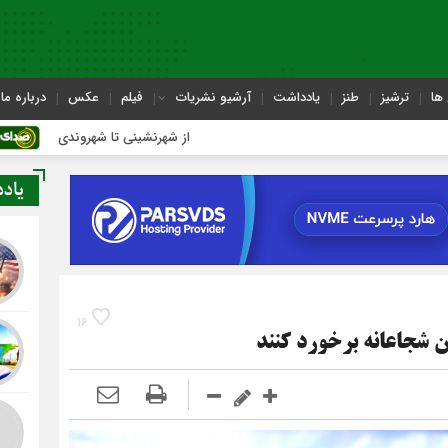
ها
ترشیز
طنز
یادداشت
آرشیو نشریات
فیلم
عکس
درباره ما
از شهرنشینی تا شهروندی
اصناف
یاد
16
ن شجاعانه برخورد کنند