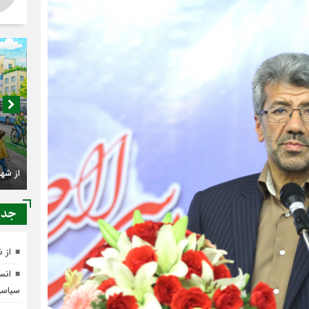
اصناف 
کجا م
جدي
از 
انسج
از شهرنشینی تا شهروندی
سیاس