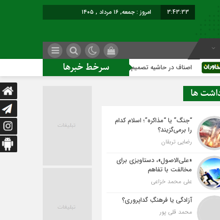
3:43:34
امروز : جمعه, ۱۶ مرداد , ۱۴۰۵
سرخط خبرها
 در حاشیه تصمیم‌سازی؛ شهر بدون بازار به کجا می‌رسد؟
کاشمر 
داشت ها
“جنگ” یا “مذاکره”؛ اسلام کدام
را برمی‌گزیند؟
رضایی تربقان
«علی‌الاصول»، دستاویزی برای
مخالفت با تفاهم
علی محمد خزاعی
آزادگی یا فرهنگِ گداپروری؟
محمد قلی پور