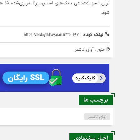
توان 
شود.
لینک کوتاه :
https://sedayekhavaran.ir/?p=697
منبع : آوای کاشمر
برچسب ها
آوای کاشمر
اخبار پیشنهادی