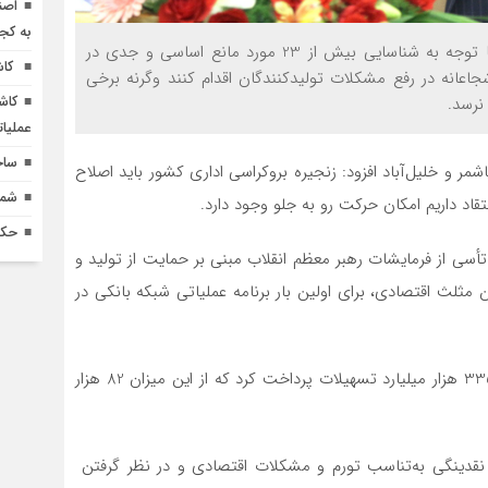
اصن
به کج
رئیس شورای هماهنگی بانک‌های خراسان‌رضوی گفت: با توجه به شناسایی بیش از 23 مورد مانع اساسی و جدی در
کاش
 شجاعانه در رفع مشکلات تولیدکنندگان اقدام کنند وگرنه برخی
کاش
نرسد.
عملیا
ساخ
و خلیل‌آباد افزود: زنجیره بروکراسی اداری کشور باید اصلاح
شماره 618 نش
اد داریم امکان حرکت رو به جلو وجود دارد.
حکم
أسی از فرمایشات رهبر معظم انقلاب مبنی بر حمایت از تولید و
ثلث اقتصادی، برای اولین بار برنامه عملیاتی شبکه بانکی در
وی اظهار کرد: پارسال شبکه بانکی خراسان رضوی بالغ بر 335 هزار میلیارد تسهیلات پرداخت کرد که از این میزان 82 هزار
ه نقدینگی به‌تناسب تورم و مشکلات اقتصادی و در نظر گرفتن