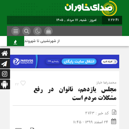
7:26:42
برابر با : Saturday - 8 August - 2026
از شهرنشینی تا شهروندی
محمدرضا خباز:
22
مجلس یازدهم، ناتوان در رفع
مشکلات مردم است
کد خبر : 4763
۲۴ اسفند ۱۳۹۹ - ۱۱:۴۵