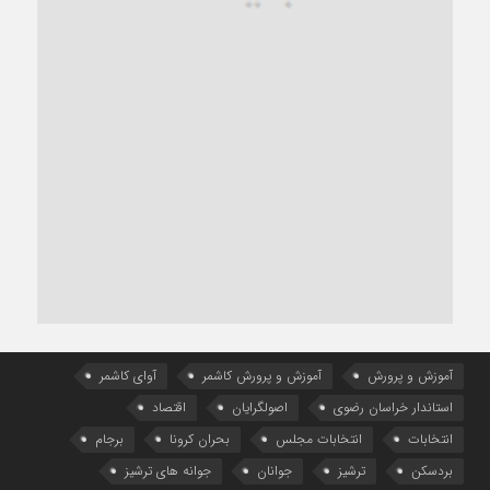
آموزش و پرورش
آموزش و پرورش کاشمر
آوای کاشمر
استاندار خراسان رضوی
اصولگرایان
اقتصاد
انتخابات
انتخابات مجلس
بحران کرونا
برجام
بردسکن
ترشیز
جوانان
جوانه های ترشیز