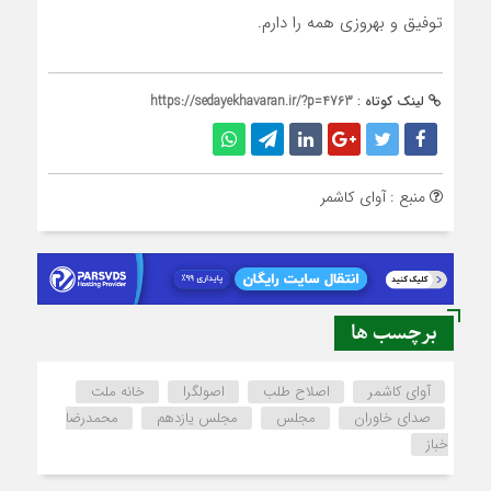
توفیق و بهروزی همه را دارم.
لینک کوتاه :
https://sedayekhavaran.ir/?p=4763
منبع : آوای کاشمر
برچسب ها
آوای کاشمر
اصلاح طلب
اصولگرا
خانه ملت
صدای خاوران
مجلس
مجلس یازدهم
محمدرضا
خباز