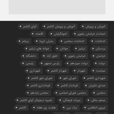
آموزش و پرورش
آموزش و پرورش کاشمر
آوای کاشمر
استاندار خراسان رضوی
اصولگرایان
اقتصاد
انتخابات
انتخابات مجلس
بحران کرونا
برجام
بردسکن
ترشیز
جوانان
جوانه های ترشیز
خراسان
خراسان رضوی
خلیل آباد
دانشگاه
دولت
دولت سیزدهم
رئیس جمهور
رئیسی
سیاست
شهردار
شهردار کاشمر
شهرداری
شهرداری کاشمر
شورای شهر
شورای شهر کاشمر
صدای خاوران
فرماندار کاشمر
فرمانداری کاشمر
مجلس
مجلس شورای اسلامی
مجلس یازدهم
مسلم ساقی
میراث فرهنگی
نشریه دیجیتال آوای کاشمر
نیروی انتظامی
نیک بین
هشت روز هفته
کاشمر