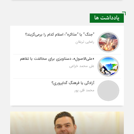
یادداشت ها
“جنگ” یا “مذاکره”؛ اسلام کدام را برمی‌گزیند؟
رضایی تربقان
«علی‌الاصول»، دستاویزی برای مخالفت با تفاهم
علی محمد خزاعی
آزادگی یا فرهنگِ گداپروری؟
محمد قلی پور