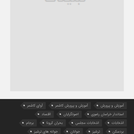
آموزش و پرورش
آموزش و پرورش کاشمر
آوای کاشمر
استاندار خراسان رضوی
اصولگرایان
اقتصاد
انتخابات
انتخابات مجلس
بحران کرونا
برجام
بردسکن
ترشیز
جوانان
جوانه های ترشیز