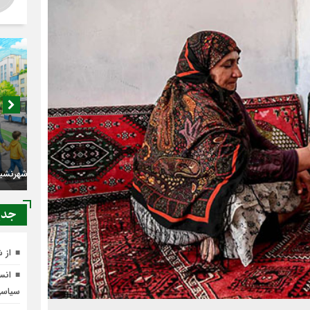
اصناف 
کجا م
جدي
از 
انسج
سیاس