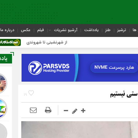
ها
ترشیز
طنز
یادداشت
آرشیو نشریات
فیلم
عکس
درباره ما
از شهرنشینی تا شهروندی
اصناف در
یاد
ستی نیستیم
19