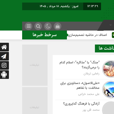
12:13:30
امروز : یکشنبه, ۱۸ مرداد , ۱۴۰۵
سرخط خبرها
 حاشیه تصمیم‌سازی؛ شهر بدون بازار به کجا می‌رسد؟
کاشمر روی
داشت ها
“جنگ” یا “مذاکره”؛ اسلام کدام
را برمی‌گزیند؟
رضایی تربقان
«علی‌الاصول»، دستاویزی برای
مخالفت با تفاهم
علی محمد خزاعی
آزادگی یا فرهنگِ گداپروری؟
محمد قلی پور