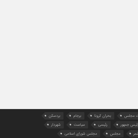
ات مجلس
بحران کرونا
برجام
بردسکن
ئیس جمهور
رئیسی
سیاست
شهردار
مر
مجلس
مجلس شورای اسلامی