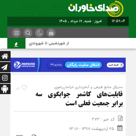
12:59:05
امروز : شنبه, ۱۷ مرداد , ۱۴۰۵
از شهرنشینی تا شهروندی
مدیرکل منابع طبیعی و آبخیزداری خراسان‌رضوی
24
قابلیت‌های کاشمر جوابگوی سه
برابر جمعیت فعلی است
کد خبر : 473
۲۵ اردیبهشت ۱۳۹۸ - ۱۳:۱۸