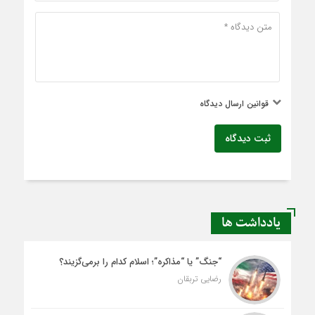
قوانین ارسال دیدگاه
ثبت دیدگاه
یادداشت ها
“جنگ” یا “مذاکره”؛ اسلام کدام را برمی‌گزیند؟
رضایی تربقان