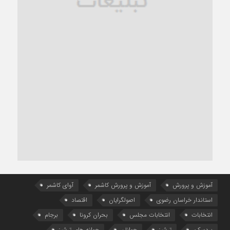
آموزش و پرورش
آموزش و پرورش کاشمر
آوای کاشمر
استاندار خراسان رضوی
اصولگرایان
اقتصاد
انتخابات
انتخابات مجلس
بحران کرونا
برجام
بردسکن
ترشیز
جوانان
جوانه های ترشیز