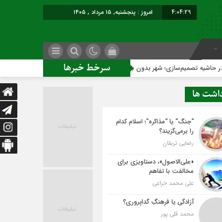
4:04:30
امروز : پنجشنبه, ۱۵ مرداد , ۱۴۰۵
سرخط خبرها
‌سازی؛ شهر بدون بازار به کجا می‌رسد؟
کاشمر روی ریل توسعه 
داشت ها
“جنگ” یا “مذاکره”؛ اسلام کدام
را برمی‌گزیند؟
رضایی تربقان
«علی‌الاصول»، دستاویزی برای
مخالفت با تفاهم
علی محمد خزاعی
آزادگی یا فرهنگِ گداپروری؟
محمد قلی پور