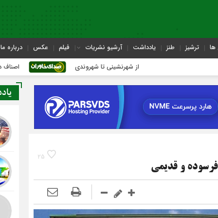
ها
ترشیز
طنز
یادداشت
آرشیو نشریات
فیلم
عکس
درباره ما
از شهرنشینی تا شهروندی
اصناف در حاشیه تصمیم
یاد
25
فرسوده و قدیمی