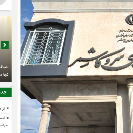
اصناف 
کجا م
جدي
از 
انسج
سیاس