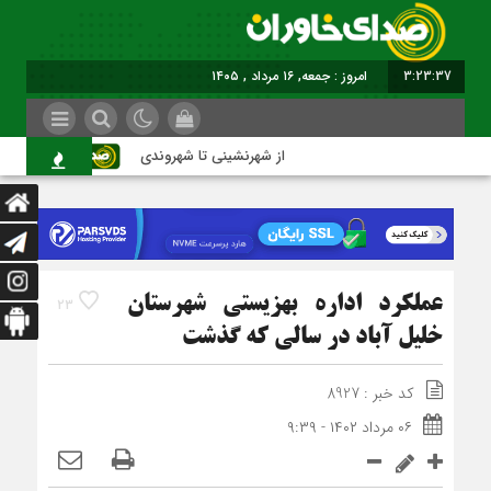
3:23:38
برابر با : Friday - 7 August - 2026
از شهرنشینی تا شهروندی
اصناف د
عملکرد اداره بهزیستی شهرستان
23
خلیل‏ آباد در سالی که گذشت
کد خبر : 8927
۰۶ مرداد ۱۴۰۲ - ۹:۳۹