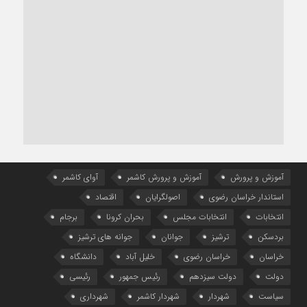
آموزش و پرورش
آموزش و پرورش کاشمر
آوای کاشمر
استاندار خراسان رضوی
اصولگرایان
اقتصاد
انتخابات
انتخابات مجلس
بحران کرونا
برجام
بردسکن
ترشیز
جوانان
جوانه های ترشیز
خراسان
خراسان رضوی
خلیل آباد
دانشگاه
دولت
دولت سیزدهم
رئیس جمهور
رئیسی
سیاست
شهردار
شهردار کاشمر
شهرداری