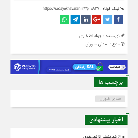
لینک کوتاه :
https://sedayekhavaran.ir/?p=8927
نویسنده : جواد افتخاری
منبع : صدای خاوران
برچسب ها
صدای خاوران
اخبار پیشنهادی
از شهرنشینی تا شهروندی