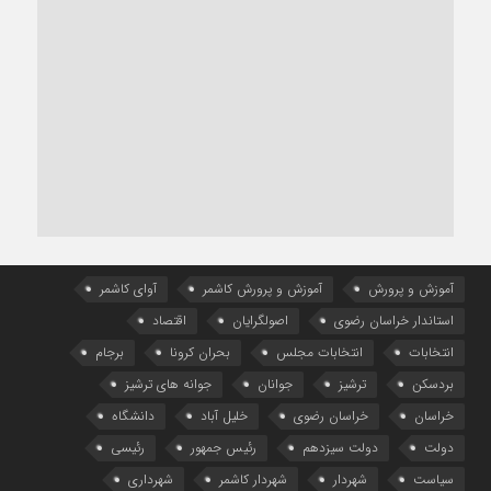
آموزش و پرورش
آموزش و پرورش کاشمر
آوای کاشمر
استاندار خراسان رضوی
اصولگرایان
اقتصاد
انتخابات
انتخابات مجلس
بحران کرونا
برجام
بردسکن
ترشیز
جوانان
جوانه های ترشیز
خراسان
خراسان رضوی
خلیل آباد
دانشگاه
دولت
دولت سیزدهم
رئیس جمهور
رئیسی
سیاست
شهردار
شهردار کاشمر
شهرداری