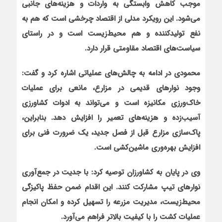
موجب کاهش وابستگي به واردات و هزينه
هاي جانبي
مي
شود. اين رويکرد مدلي از اقتصاد چرخشي است که هم به
نفع توليدکننده و هم محيط
زيست است و در راستاي
سياست
هاي اقتصاد مقاومتي قرار دارد.
محمودي در ادامه به چالش
هاي عملياتي اشاره کرد و گفت:
وجود نوارهاي قديمي در مزارع، مانعي براي عمليات
خاک
ورزي مکانيزه است و مي
تواند به ادوات کشاورزي
آسیب‌زده و هزينه
هاي تعمير را افزايش دهد. بنابراين،
پاک
سازي مزارع قبل از فصل جديد، يک ضرورت فني براي
افزايش بهره
وري ماشين
کشي است.
وي در پايان به کشاورزان توصيه کرد: با جديت در جمع
آوري
نوارهاي تيپ مشارکت کنند. اين اقدام ضمن حفظ پاکيزگي
محيط
زيست، مديريت مزرعه را تسهيل کرده و امکان انجام
عمليات کشت را با کيفيت بالاتر فراهم مي
آورد.