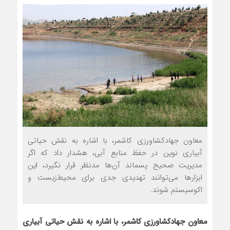
معاون جهادکشاورزي کاشمر، با اشاره به نقش حياتي
آبياري نوين در حفظ منابع آبي، هشدار داد که اگر
مديريت صحيح پسماند آن‌ها مدنظر قرار نگيرد، اين
ابزارها مي‌توانند تهديدي جدي براي محيط‌زيست و
اکوسيستم شوند.
معاون جهادکشاورزي کاشمر، با اشاره به نقش حياتي آبياري