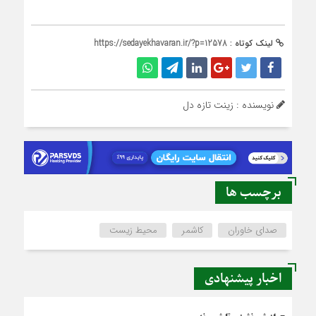
لینک کوتاه :
https://sedayekhavaran.ir/?p=12578
نویسنده : زینت تازه دل
برچسب ها
صدای خاوران
کاشمر
محیط زیست
اخبار پیشنهادی