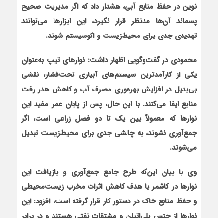
نوين در حفظ منابع آبي، هشدار داد که اگر مديريت صحيح
پسماند آن‌ها مدنظر قرار نگيرد، اين ابزارها مي
توانند
تهديدي جدي براي محيط
زيست و اکوسيستم شوند.
محمودي در گفت
وگويي اظهار داشت: نوارهاي تيپ به‌عنوان
يکي از کارآمدترين سيستم
هاي آبياري تحت‌فشار، نقشي
بي
بديل در افزايش بهره
وري مصرف آب و کاهش هدر رفت
منابع ايفا مي
کنند. با اين حال، پس از پايان عمر مفيد اين
نوارها که معمولاً بين يک تا دو فصل زراعي است، اگر
جمع
آوري نشوند، به چالشي جدي براي محيط
زيست تبديل
مي
شوند.
وي با بيان اين‌که طرح جامع جمع
آوري و بازيافت اين
نوارها در کاشمر با هدف کاهش اثرات مخرب زيست
محيطي
و حفظ منابع خاک در دستور کار قرار گرفته است، افزود: اين
نوارها از جنس پلي
اتيلن و مشتقات نفتي هستند و در برابر