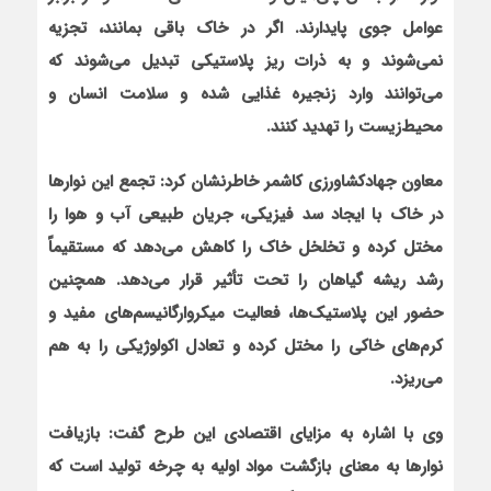
عوامل جوي پايدارند. اگر در خاک باقي بمانند، تجزيه
نمي
شوند و به ذرات ريز پلاستيکي تبديل مي
شوند که
مي
توانند وارد زنجيره غذايي شده و سلامت انسان و
محيط
زيست را تهديد کنند.
معاون جهادکشاورزي کاشمر خاطرنشان کرد: تجمع اين نوارها
در خاک با ايجاد سد فيزيکي، جريان طبيعي آب و هوا را
مختل کرده و تخلخل خاک را کاهش مي
دهد که مستقيماً
رشد ريشه گياهان را تحت تأثير قرار مي
دهد. همچنين
حضور اين پلاستيک
ها، فعاليت ميکروارگانيسم
هاي مفيد و
کرم
هاي خاکي را مختل کرده و تعادل اکولوژيکي را به هم
مي
ريزد.
وي با اشاره به مزاياي اقتصادي اين طرح گفت: بازيافت
نوارها به معناي بازگشت مواد اوليه به چرخه توليد است که