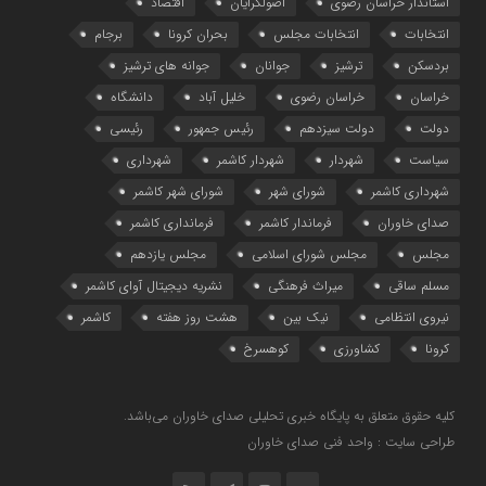
استاندار خراسان رضوی
اصولگرایان
اقتصاد
انتخابات
انتخابات مجلس
بحران کرونا
برجام
بردسکن
ترشیز
جوانان
جوانه های ترشیز
خراسان
خراسان رضوی
خلیل آباد
دانشگاه
دولت
دولت سیزدهم
رئیس جمهور
رئیسی
سیاست
شهردار
شهردار کاشمر
شهرداری
شهرداری کاشمر
شورای شهر
شورای شهر کاشمر
صدای خاوران
فرماندار کاشمر
فرمانداری کاشمر
مجلس
مجلس شورای اسلامی
مجلس یازدهم
مسلم ساقی
میراث فرهنگی
نشریه دیجیتال آوای کاشمر
نیروی انتظامی
نیک بین
هشت روز هفته
کاشمر
کرونا
کشاورزی
کوهسرخ
کلیه حقوق متعلق به پایگاه خبری تحلیلی صدای خاوران می‌باشد.
طراحی سایت : واحد فنی صدای خاوران