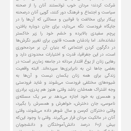
شرکت کردند؛ مردان خوب توانستند آنان را از صحنه
سیاست و اجتماع و فرهنگ دور کنند، گویی آنان درصحنه
پیکار برای مخالفت با قوانین و مسائلی که آن‌ها را در
جایگاه فرودست نگه می‌دارد، برای جان دوباره یافتن،
پرچم سفیدی بالابرده و خشم خود را زیر خاکستر
نشانده‌اند. اما یادشان هست؛ قانون برای تغییر نگرش‌ها
در دگرگون کردن اجتماعی که بنیان آن بر مردمحوری
است، در این جغرافیا، قدرت و اختیارات محدودی دارد و
رهایی زنان از یوغ اقتدار مردانه در جامعه زمان‌بر است؛ در
بعضی جاها تن به نابرابری‌ها سپرده‌اند. البته واقعیت
زندگی برای همه زنان یکسان نیست و آن‌ها به
شیوه‌های مختلفی فرودست می‌شوند و شاید فرودستی
وجه اشتراک همه‌شان باشد وقتی هنوز هم پدری، برادری
و همسری به خود اجازه می‌دهد بر سر یک مسئله‌ی
ناموسی، جان دخترش، خواهرش و همسرش را بگیرد،
وقتی دخترکان کم‌سن و سال شوهر داده می‌شوند، وقتی
آنان در مالکیت مردان قرار می‌گیرند. وقتی با وجود این‌که
بیش از60 درصد دانش‌آموختگان و دانشجویان