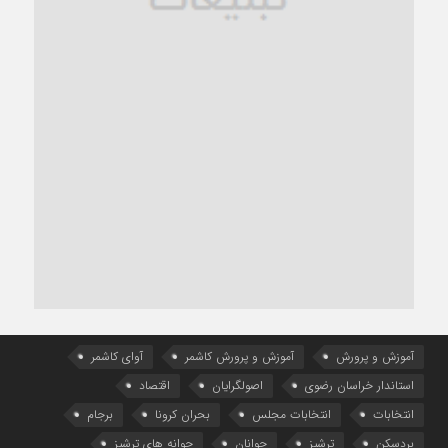
آموزش و پرورش
آموزش و پرورش کاشمر
آوای کاشمر
استاندار خراسان رضوی
اصولگرایان
اقتصاد
انتخابات
انتخابات مجلس
بحران کرونا
برجام
بردسکن
ترشیز
جوانان
جوانه های ترشیز