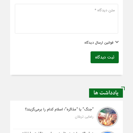
قوانین ارسال دیدگاه
ثبت دیدگاه
یادداشت ها
“جنگ” یا “مذاکره”؛ اسلام کدام را برمی‌گزیند؟
رضایی تربقان