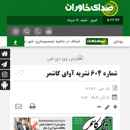
5:23:45
امروز : شنبه, ۱۷ مرداد , ۱۴۰۵
هروندی
اصناف در حاشیه تصمیم‌سازی؛ شهر بدون بازار به کجا می
شماره 604 نشریه آوای کاشمر
7
کد خبر : 12289
۱۸ آذر ۱۴۰۴ - ۹:۱۶