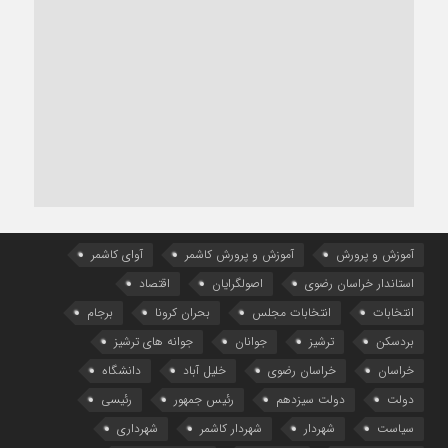
آموزش و پرورش
آموزش و پرورش کاشمر
آوای کاشمر
استاندار خراسان رضوی
اصولگرایان
اقتصاد
انتخابات
انتخابات مجلس
بحران کرونا
برجام
بردسکن
ترشیز
جوانان
جوانه های ترشیز
خراسان
خراسان رضوی
خلیل آباد
دانشگاه
دولت
دولت سیزدهم
رئیس جمهور
رئیسی
سیاست
شهردار
شهردار کاشمر
شهرداری