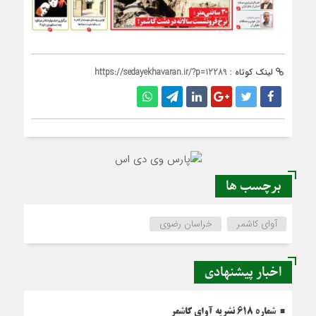
لینک کوتاه :
https://sedayekhavaran.ir/?p=12289
برچسب ها
آوای کاشمر
خراسان رضوی
اخبار پیشنهادی
شماره 618 نشریه آوای کاشمر