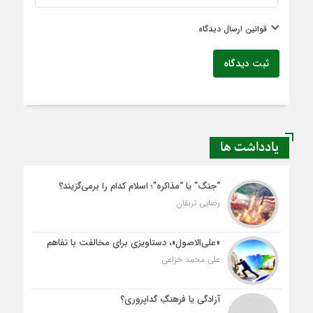
قوانین ارسال دیدگاه
ثبت دیدگاه
یادداشت ها
“جنگ” یا “مذاکره”؛ اسلام کدام را برمی‌گزیند؟
رضایی تربقان
«علی‌الاصول»، دستاویزی برای مخالفت با تفاهم
علی محمد خزاعی
آزادگی یا فرهنگِ گداپروری؟