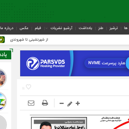
ها
ترشیز
طنز
یادداشت
آرشیو نشریات
فیلم
عکس
درباره ما
از شهرنشینی تا شهروندی
یاد
11