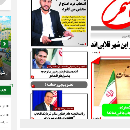
اصناف 
جدي
کجا م
از شهرنشینی تا شهروندی
از 
انسج
سیاس