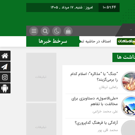
10:59:45
امروز : شنبه, ۱۷ مرداد , ۱۴۰۵
سرخط خبرها
اصناف در حاشیه تصمیم‌سازی؛ شهر بدون بازار به کجا می‌رسد؟
ک
داشت ها
“جنگ” یا “مذاکره”؛ اسلام کدام
را برمی‌گزیند؟
رضایی تربقان
«علی‌الاصول»، دستاویزی برای
مخالفت با تفاهم
علی محمد خزاعی
آزادگی یا فرهنگِ گداپروری؟
محمد قلی پور