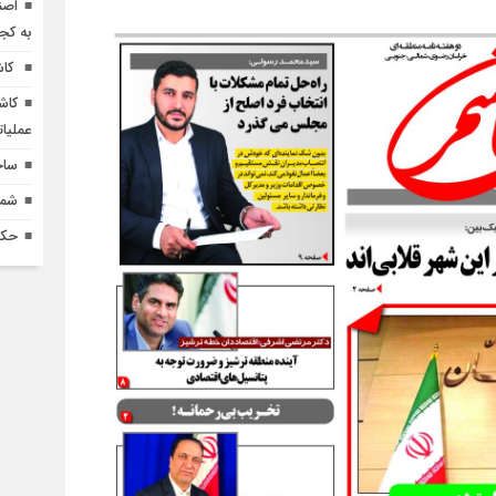
اصن
به کج
کاش
کاش
عملیا
ساخ
شماره 618 نش
حکم