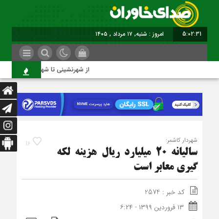
5:02:32
امروز : شنبه, ۱۷ مرداد , ۱۴۰۵
از شهرنشینی تا شهروندی
شهردار کاشمر:
16
سالیانه 20 میلیارد ریال هزینه لکه
گیری معابر است
کد خبر : 2574
۱۳ فروردین ۱۳۹۹ - ۶:۲۴