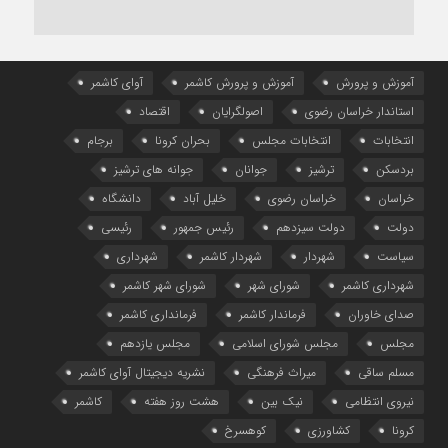
آموزش و پرورش
آموزش و پرورش کاشمر
آوای کاشمر
استاندار خراسان رضوی
اصولگرایان
اقتصاد
انتخابات
انتخابات مجلس
بحران کرونا
برجام
بردسکن
ترشیز
جوانان
جوانه های ترشیز
خراسان
خراسان رضوی
خلیل آباد
دانشگاه
دولت
دولت سیزدهم
رئیس جمهور
رئیسی
سیاست
شهردار
شهردار کاشمر
شهرداری
شهرداری کاشمر
شورای شهر
شورای شهر کاشمر
صدای خاوران
فرماندار کاشمر
فرمانداری کاشمر
مجلس
مجلس شورای اسلامی
مجلس یازدهم
مسلم ساقی
میراث فرهنگی
نشریه دیجیتال آوای کاشمر
نیروی انتظامی
نیک بین
هشت روز هفته
کاشمر
کرونا
کشاورزی
کوهسرخ