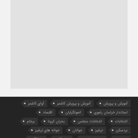
آموزش و پرورش
آموزش و پرورش کاشمر
آوای کاشمر
استاندار خراسان رضوی
اصولگرایان
اقتصاد
انتخابات
انتخابات مجلس
بحران کرونا
برجام
بردسکن
ترشیز
جوانان
جوانه های ترشیز