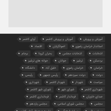
آموزش و پرورش
آموزش و پرورش کاشمر
آوای کاشمر
استاندار خراسان رضوی
اصولگرایان
اقتصاد
انتخابات
انتخابات مجلس
بحران کرونا
برجام
بردسکن
ترشیز
جوانان
جوانه های ترشیز
خراسان
خراسان رضوی
خلیل آباد
دانشگاه
دولت
دولت سیزدهم
رئیس جمهور
رئیسی
سیاست
شهردار
شهردار کاشمر
شهرداری
شهرداری کاشمر
شورای شهر
شورای شهر کاشمر
صدای خاوران
فرماندار کاشمر
فرمانداری کاشمر
مجلس
مجلس شورای اسلامی
مجلس یازدهم
مسلم ساقی
میراث فرهنگی
نشریه دیجیتال آوای کاشمر