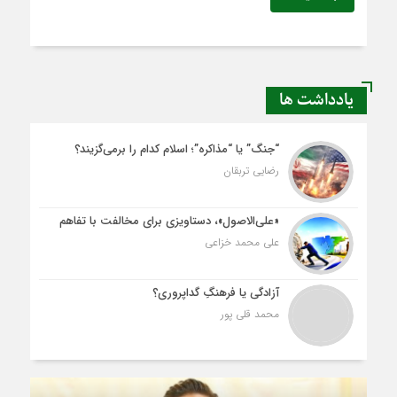
یادداشت ها
“جنگ” یا “مذاکره”؛ اسلام کدام را برمی‌گزیند؟
رضایی تربقان
«علی‌الاصول»، دستاویزی برای مخالفت با تفاهم
علی محمد خزاعی
آزادگی یا فرهنگِ گداپروری؟
محمد قلی پور