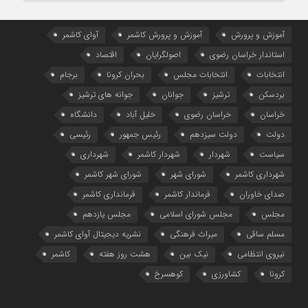
آموزش و پرورش
آموزش و پرورش کاشمر
آوای کاشمر
استاندار خراسان رضوی
اصولگرایان
اقتصاد
انتخابات
انتخابات مجلس
بحران کرونا
برجام
بردسکن
ترشیز
جوانان
جوانه های ترشیز
خراسان
خراسان رضوی
خلیل آباد
دانشگاه
دولت
دولت سیزدهم
رئیس جمهور
رئیسی
سیاست
شهردار
شهردار کاشمر
شهرداری
شهرداری کاشمر
شورای شهر
شورای شهر کاشمر
صدای خاوران
فرماندار کاشمر
فرمانداری کاشمر
مجلس
مجلس شورای اسلامی
مجلس یازدهم
مسلم ساقی
میراث فرهنگی
نشریه دیجیتال آوای کاشمر
نیروی انتظامی
نیک بین
هشت روز هفته
کاشمر
کرونا
کشاورزی
کوهسرخ