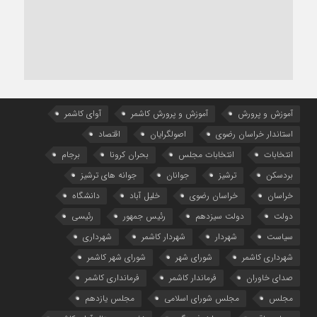
آموزش و پرورش
آموزش و پرورش کاشمر
آوای کاشمر
استاندار خراسان رضوی
اصولگرایان
اقتصاد
انتخابات
انتخابات مجلس
بحران کرونا
برجام
بردسکن
ترشیز
جوانان
جوانه های ترشیز
خراسان
خراسان رضوی
خلیل آباد
دانشگاه
دولت
دولت سیزدهم
رئیس جمهور
رئیسی
سیاست
شهردار
شهردار کاشمر
شهرداری
شهرداری کاشمر
شورای شهر
شورای شهر کاشمر
صدای خاوران
فرماندار کاشمر
فرمانداری کاشمر
مجلس
مجلس شورای اسلامی
مجلس یازدهم