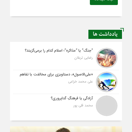
یادداشت ها
“جنگ” یا “مذاکره”؛ اسلام کدام را برمی‌گزیند؟
رضایی تربقان
«علی‌الاصول»، دستاویزی برای مخالفت با تفاهم
علی محمد خزاعی
آزادگی یا فرهنگِ گداپروری؟
محمد قلی پور