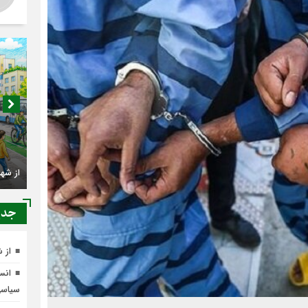
اصناف 
کجا م
جدي
از 
انسج
سیاس