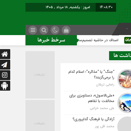
14:08:31
امروز : یکشنبه, ۱۸ مرداد , ۱۴۰۵
سرخط خبرها
حاشیه تصمیم‌سازی؛ شهر بدون بازار به کجا می‌رسد؟
کاشمر روی 
داشت ها
“جنگ” یا “مذاکره”؛ اسلام کدام
را برمی‌گزیند؟
رضایی تربقان
«علی‌الاصول»، دستاویزی برای
مخالفت با تفاهم
علی محمد خزاعی
آزادگی یا فرهنگِ گداپروری؟
محمد قلی پور