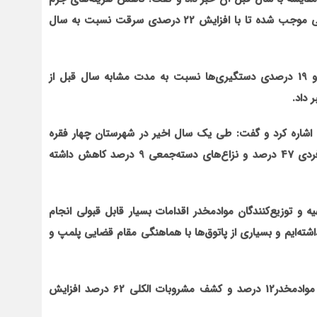
در کشور، اعتیاد، بیکاری، تورم، گرانی‌ها، کرونا و خشک‌سالی موجب شده تا با افزایش 22 درصدی سرقت نسبت به سال
احمدی هم‏چنین با اشاره به افزایش 18درصدی کشفیات و 19 درصدی دستگیری‌ها نسبت به مدت مشابه سال قبل از
اره کرد و گفت: طی یک سال اخیر در شهرستان چهار فقره
قتل به وقوع پیوسته که تمامی آن‌ها کشف و نزاع‌های فردی 47 درصد و نزاع‌های دسته‌جمعی 9 درصد کاهش داشته‌
یه و توزیع‌کنندگان موادمخدر اقدامات بسیار قابل قبولی انجام
 موادمخدر را داشته‌ایم و بسیاری از پاتوق‌ها با هماهنگی مقام قضایی پلمپ و
وی تصریح کرد: طی این مدت دستگیری افراد مرتبط با موادمخدر12 درصد و کشف مشروبات الکلی 62 درصد افزایش