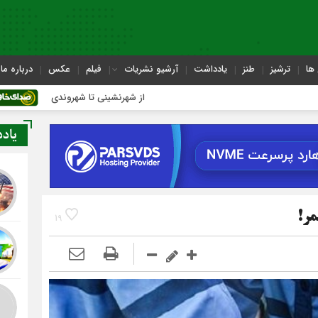
ها
ترشیز
طنز
یادداشت
آرشیو نشریات
فیلم
عکس
درباره ما
از شهرنشینی تا شهروندی
اصناف در 
یاد
مر!
19