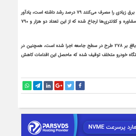
احمدی با اشاره به این‏که در مدت یک سال کشف ماینرها که برق زیادی را مصرف می‌کنند 79 درصد رشد داشته است، یادآور
شد: در سال گذشته سه هزار و 725 فقره پرونده به دایره مشاوره و کلانتری‌ها ارجاع شده که از این تعداد دو هزار و 790
فرمانده انتظامی کاشمر افزود: برای ارتقاء احساس امنیت بالغ بر 278 طرح در سطح جامعه اجرا شده است، هم‏چنین در
 هزار و 125 دستگاه موتورسیکلت و هزار و 31 دستگاه خودرو متخلف توقیف شده که ماحصل این اقدامات کاهش