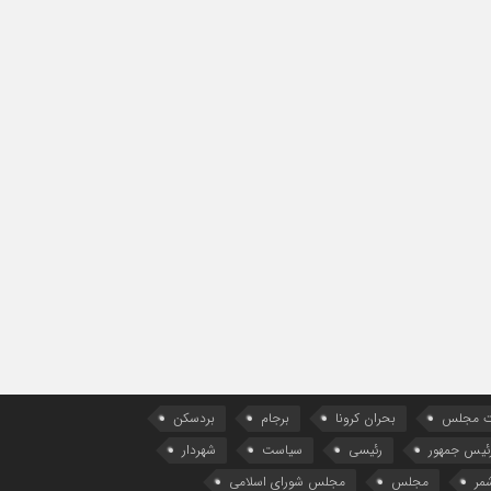
ات مجلس
بحران کرونا
برجام
بردسکن
ئیس جمهور
رئیسی
سیاست
شهردار
مر
مجلس
مجلس شورای اسلامی