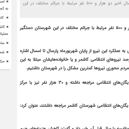
اصن
صدای خاوران-فرمانده انتظامی کاشمر گفت: طی یک سال اخیر دو هزار و 500 نفر مرتبط با جرائم مختلف در این
به کج
کاش
کاش
فرمانده انتظامی کاشمر گفت: طی یک سال اخیر دو هزار و 500 نفر مرتبط با جرائم مختلف در این شهرستان دستگیر
عملیا
ساخ
عملکرد این نیرو از پایان شهریورماه پارسال تا امسال اشاره
شماره 618 نش
 افزود: هرچند با شیوع ویروس کرونا بیش از 50 درصد نیروهای انتظامی کاشمر و یا خانواده‌های‏شان مبتلا به این
حکم
 و مردم محوری نیروها کمترین مشکل را در شهرستان داشتیم.
وی تصریح کرد: در مدت مزبور بیش از60 هزار نفر به یگان‌های انتظامی مراجعه داشته و 30 هزار نفر نیز با مرکز
امی کاشمر با اشاره به این‏که روزانه 300 نفر به یگان‌های انتظامی شهرستان کاشمر مراجعه داشتند، عنوان کرد:
ته در مقایسه با سال قبل آن خبر داد و گفت: کاهش هزینه‌های جرم