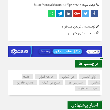
لینک کوتاه :
https://sedayekhavaran.ir/?p=2756
نویسنده : فردین علیخواه
منبع : صدای خاوران
برچسب ها
آوای کاشمر
بی شرفی
جامعه ایران
جامعه
شناسی
سلبریتی ها
سنخ بی شرف
صدای خاوران
فردین علیخواه
اخبار پیشنهادی