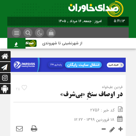
5:41:13
برابر با : Friday - 7 August - 2026
از شهرنشینی تا شهروندی
اصناف در 
فردین علیخواه
28
در اوصاف سنخِ «بی‌شرف»
کد خبر : 2756
۱۸ فروردین ۱۳۹۹ - ۱۲:۲۲