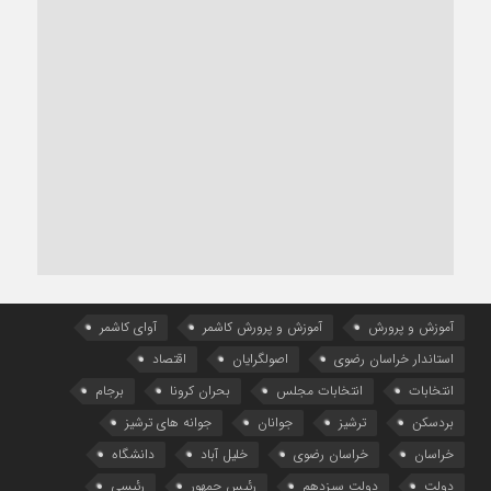
آموزش و پرورش
آموزش و پرورش کاشمر
آوای کاشمر
استاندار خراسان رضوی
اصولگرایان
اقتصاد
انتخابات
انتخابات مجلس
بحران کرونا
برجام
بردسکن
ترشیز
جوانان
جوانه های ترشیز
خراسان
خراسان رضوی
خلیل آباد
دانشگاه
دولت
دولت سیزدهم
رئیس جمهور
رئیسی