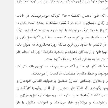
نحوی که در سایر استان‌ها ۲ یا ۳ مرکز و در خراسان حدود ۱۰۰ مرکز نگهداری از این کودکان وجود دارد. وی می‌گوید: ۶۰۰ هزار
ند.
پیشتر از قول رئیس سازمان بهزیستی کشور اشاره شد که طی ده‌سال گذشته۲۵۰۰۰ کودک بی‌سرپرست، در قالب
فرزندخواندگی تحویل خانواده‌ها شده و تاکنون چنین موردی (قتل مهسای ۱۱ ساله در کاشمر) مشاهده نشده است! حال با
توجه به گفته‌های دکتر فیروزی در مورد نقش بهزیستی و بیش از ۱۰ نهاد دیگر در ارتباط با کودکان بی‌سرپرست، ادعای بزرگ
کتر حسینی مبنی بر واگذاری ۲۵ هزار کودک به خانواده‌ها، و توجه به شخصیت حقیقی نگارنده (بیش از
ر کاشمر، با حدود ربع قرن سابقه روزنامه‌نگاری)، به عنوان یک
ه‌ام؛ و از زندگان تعریف و تمجید نکرده‌ام؛ چرا که انجام کار
 کاستی‌ها به منظور اصلاح و حذف آن‌هاست.
ه خوانندگان ارجمند و آگاه می‌سپارم، نه مسئولین بالادستی که
وجود، و حفظ مقام یا مصلحت حاکمیت را می‌نمایند.
مر و معاون اجتماعی استان) منطبق بر ضوابط قضایی خودمان و
 بگیرد، یا اگر کارآگاهان مجربی مثل آقای پوآرو یا کارآگاهان
 می‌کشانند (خانواده‌های متهم اصلی و فرزندخوانده) و مرکزی را
زخواست و روانکاوی قرار می‌دادند و احوالات مقتول را باز