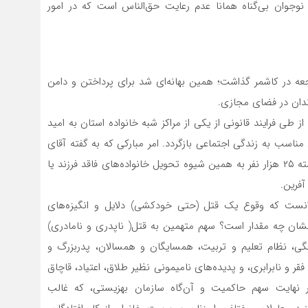
ز نوجوان بی‌گناه همانا عدم رعایت حق‌الناس است که در امور
 در ۱۹ آبان بر وقوع این فاجعه در کاشمر گذاشت؛ همین بهانه‌ای شد برای پرداختن و دامن
ندان در فضای مجازی.
 طی فرایند قانونی از یکی از مراکز شبه خانواده استان به امید
 مناسب به زندگی اجتماعی بازگردد. امر مبارکی که به گفته آقای
دکتر حسینی رئیس سازمان بهزیستی کشور طی۱۰سال گذشته ۲۵ هزار نفر به همین شیوه تحویل خانواده‌های فاقد فرزند یا
آفرین.
ست که وقوع یک قتل (حتی خودکشی) دلایل و انگیزه‌های
انشان چه مقدار است؟ سهم متهمین به قتل( ناپدری و نامادری)
گی، نظام تعلیم و تربیت، همسایگان و همسالان، پدربزرگ و
قر و نابرابری، و پدیده‌های نامیمونی نظیر طلاق، اعتیاد، قاچاق
ر نهایت سهم حاکمیت و آن‌گاه سازمان بهزیستی، که غالب