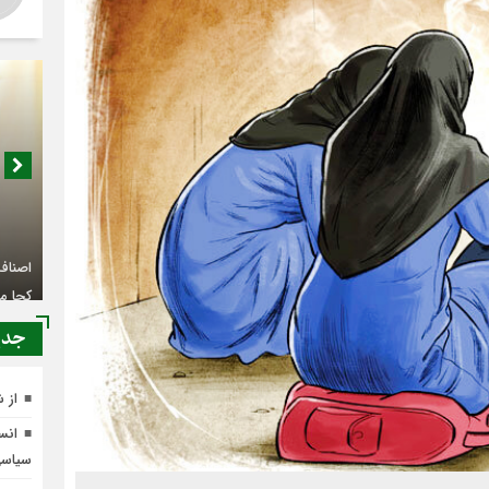
اصناف 
کجا م
جدي
از 
انسج
سیاس