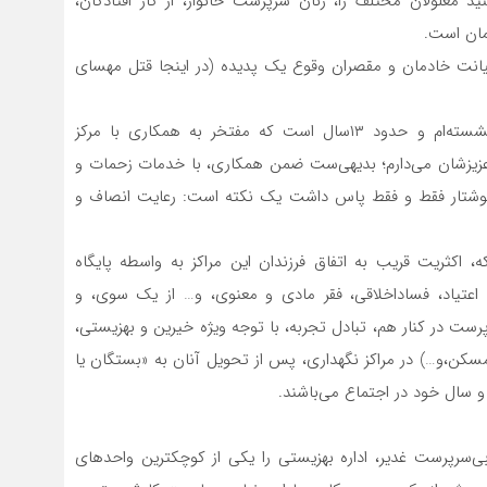
 معلولان مختلف را، زنان سرپرست خانوار، از کار افتادگان،
مان است.
 خیانت خادمان و مقصران وقوع یک پدیده (در اینجا قتل مهسای
بد نیست خوانندگان محترم بدانند، نگارنده فرهنگی بازنشسته‌ام و حدود ۱۳سال است که مفتخر به همکاری با مرکز
عزیزشان می‌دارم؛ بدیهی‌ست ضمن همکاری، با خدمات زحمات و
نوشتار فقط و فقط پاس داشت یک نکته است: رعایت انصاف و
اکثریت قریب به اتفاق فرزندان این مراکز به واسطه پایگاه
، اعتیاد، فساداخلاقی، فقر مادی و معنوی، و… از یک سوی، و
پرست در کنار هم، تبادل تجربه، با توجه ویژه خیرین و بهزیستی،
مسکن،و…) در مراکز نگهداری، پس از تحویل آنان به «بستگان یا
 و سال خود در اجتماع می‌باشند.
‌سرپرست غدیر، اداره بهزیستی را یکی از کوچکترین واحدهای