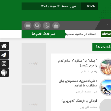
5:10:11
امروز : جمعه, ۱۶ مرداد , ۱۴۰۵
سرخط خبرها
 حاشیه تصمیم‌سازی؛ شهر بدون بازار به کجا می‌رسد؟
کاشمر روی
داشت ها
“جنگ” یا “مذاکره”؛ اسلام کدام
را برمی‌گزیند؟
رضایی تربقان
«علی‌الاصول»، دستاویزی برای
مخالفت با تفاهم
علی محمد خزاعی
آزادگی یا فرهنگِ گداپروری؟
محمد قلی پور