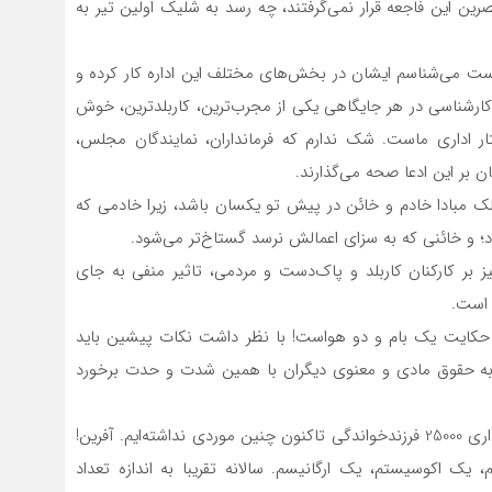
ن این فاجعه قرار نمی‌گرفتند، چه رسد به شلیک اولین تیر به
ست می‌شناسم ایشان در بخش‌های مختلف این اداره کار کرده و
 کارشناسی در هر جایگاهی یکی از مجرب‌ترین، کاربلدترین، خوش
ختار اداری ماست. شک ندارم که فرمانداران، نمایندگان مجلس،
 بر این ادعا صحه می‌گذارند.
مالک مبادا خادم و خائن در پیش تو یکسان باشد، زیرا خادمی که
د؛ و خائنی که به سزای اعمالش نرسد گستاخ‌تر می‌شود.
یز بر کارکنان کاربلد و پاک‌دست و مردمی، تاثیر منفی به جای
 است.
ا حکایت یک بام و دو هواست! با نظر داشت نکات پیشین باید
ز به حقوق مادی و معنوی دیگران با همین شدت و حدت برخورد
۳. رئیس محترم سازمان بهزیستی اذعان می‌دارد که در واگذاری 25000 فرزندخواندگی تاکنون چنین موردی نداشته‌ایم. آفرین!
 یک اکوسیستم، یک ارگانیسم. سالانه تقریبا به اندازه تعداد