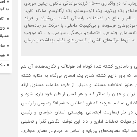
اصن
صدای خاوران-۳. رئیس محترم سازمان بهزیستی اذعان می‌دارد که در واگذاری 25000 فرزندخواندگی تاکنون چنین موردی
به کج
 اعضای یک پیکریم، یک اکوسیستم، یک ارگانیسم. سالانه تقریبا
ی سالم و بالغ در تصادفات رانندگی کشته می‌شوند و فرزند
کاش
ودروهای فرسوده، و بی‌کیفیت داخلی، با حرکت در جاده‌های
کاش
نابسامان اجتماعی، اقتصادی، فرهنگی، سیاسی، و... که موجب
عملیا
 به آن‌ها مرگ‌های ناشی از کاستی‌های نظام بهداشت و درمان
ساخ
شماره 618 نش
حکم
ری و نامادری کشته شد» کوتاه اما هولناک و تکان‌دهنده، آن هم
ما که باور داریم کشته شدن یک انسان بی‌گناه به مثابه کشته
نوز اطلاعات مستند و دقیقی از طرف مقامات مسئول ارائه
ایران و جهان را متاثر کند و هر کسی از ظن خود یاری شود و
ضایی بمانیم. هرچند که فرو نشاندن خشم افکارعمومی را رئیس
ل دو نفر (معاونت اجتماعی بهزیستی استان خراسان و رئیس
ق ۵ نفر دیگر، تا رسیدگی در هیئت تخلفات اداری را داد. این نوشته نگاهی گذرا و تحلیلی
صد البته قضاوت‌های بی‌پایه و اساس ما مردم در فضای مجازی.