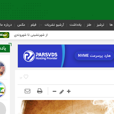
ها
ترشیز
طنز
یادداشت
آرشیو نشریات
فیلم
عکس
درباره ما
از شهرنشینی تا شهروندی
اصناف در
یاد
12