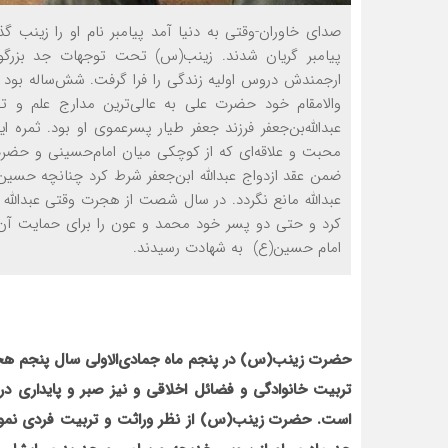
صدای خاوران-وقتی به دنیا آمد پیامبر نام او را زینب گذ
پیامبر گریان شدند. زینب(س) تحت توجهات جد بزرگو
ارجمندش دروس اولیه زندگی را فرا گرفت. شش‌ساله بود 
والامقام خود حضرت علی به عالی‌ترین مدارج علم و
عبدالله‌بن‌جعفر فرزند جعفر طیار پسرعموی او بود. ثمره ا
محبت و علاقه‌ای که از کوچکی میان امام‌حسینی و حضر
ضمن عقد ازدواج عبدالله ابن‌جعفر شرط کرد چنانچه حسی
عبدالله مانع نگردد. در سال شصت از هجرت وقتی عبدالله
کرد و حتی دو پسر خود محمد و عون را برای حمایت آن 
امام حسین(ع) به شهادت رسیدند.
حضرت زینب(س) در پنجم ماه جمادی‌الاولی سال پنجم هجرت 
تربیت خانوادگی و فضائل اخلاقی و نیز صبر و پایداری 
است. حضرت زینب(س) از نظر وراثت و تربیت فردی نمون