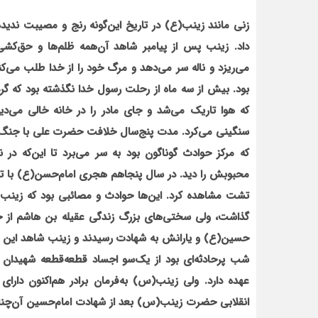
زنی مانند زینب(ع) در تاریخ این‌گونه رنج و مصیبت ندید
داد. زینب پس از پیامبر شاهد آن‌همه ظلم‌ها و حق‌کش
می‌ریزد و ناله سر می‌دهد و مرگ خود را از خدا طلب می‌کن
بود. بیش از سه ماه از رحلت رسول خدا نگذشته بود که گ
که هوا تاریک می‌شد و جای مادر را در خانه خالی می‌
سنگینی می‌کرد. مدت پنج‌سال خلافت حضرت علی با جنگ‌ه
که مرکز حوادث گوناگون بود به سر می‌برد تا این‌که د
محبوبش را دید. در سال پنجاهم هجری امام‌حسن(ع) با توط
تشت مشاهده کرد. این‌ها حوادث و مصائبی بود که زینب
حسین(ع) و یارانش به شهادت رسیدند و زینب شاهد این 
شب پرحادثه‌ای بود از یک‌سو اجساد قطعه‌قطعه شهیدان و
عهده دارد. ولی زینب(س) به‌فرمان برادر هم‌اکنون دارای
انقلابی حضرت زینب(س) بعد از شهادت امام‌حسین آن‌چنان ت