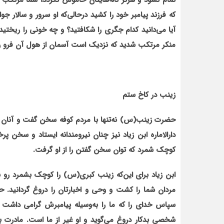
تمام نشود و هرگز ناله‌های‏تان خاموش نگردد، شما مرتکب
که فرزند پیامبر خود را کشید درحالی‌که او سرور و سالار
آیا می‌دانید کدام جگری را شکافتید؟ و چه خونی را ریختی
منکر مرتکب شدید که نزدیک است آسمان از هول آن فرو ریز
زینب در کاخ ستم
حضرت زینب(س) نه‌تنها با مردم کوفه سخن گفت و آنان را
دارالاماره ابن زیاد نیز چنان نیرومندانه ایستاد و سخن 
کوچک شمرد که توان سخن گفتن را از او گرفت.
ابن زیاد برای این‌که زینب کبری(س) را کوچک بشمرد رو 
مردان شما را کشت و وحی و اخبارتان را دروغ گردانید.
سپاس خدای را که ما را به‌وسیله پیامبرش گرامی داشت 
شخصی بدکار دروغ می‌گوید و او غیر از ما است. مادرت به 