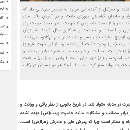
اصن
به کج
اشت و جبرئیل از آینده این مولود به پیامبر خبرهایی داد که
ار و خاندان گرامیش پرورش یافت و در آغوش پاک مادر
کاش
که مادر را از دست داد، پس از شهادت مادر، تحت تربیت پدر
کاش
 تقوی و فضیلت و شجاعت و فداکاری نائل گردید. شوهرش
عملیا
ین ازدواج مبارک چهار پسر و یک دختر بنام ام‌کلثوم می‌باشد.
ساخ
ت زینب(س) وجود داشت فوق‌العاده بود. از این جهت علی(ع)
ن(ع) خواست مسافرت برود زینب بتواند همراه برادرش باشد و
شماره 618 نش
 دید امام‌حسین(ع) عازم عراق است با رفتن زینب(س) موافقت
حکم
حضرت روانه سفر کرد و در سفر کربلا هر دو پسرش در رکاب
در مدینه متولد شد. در تاریخ بانویی از نظر پاکی و وراثت و
در برابر مصائب و مشکلات مانند حضرت زینب(س) دیده نشده
ه و ممتاز است چرا که پدرش علی و مادرش زهرا(س) است.