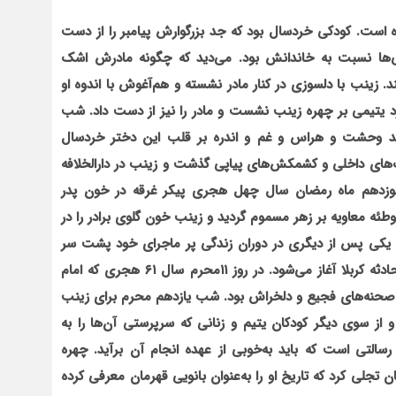
ه است. کودکی خردسال بود که جد بزرگوارش پیامبر را از دست
ی‌ها نسبت به خاندانش بود. می‌دید که چگونه مادرش اشک
د. زینب با دلسوزی در کنار مادر نشسته و هم‌آغوش با اندوه او
رد یتیمی بر چهره زینب نشست و مادر را نیز از دست داد. شب
دید وحشت و هراس و غم و اندره بر قلب این دختر خردسال
ای داخلی و کشمکش‌های پیاپی گذشت و زینب در دارالخلافه
ر نوزدهم ماه رمضان سال چهل هجری پیکر غرقه در خون پدر
ئه معاویه بر زهر مسموم گردید و زینب خون گلوی برادر را در
 یکی پس از دیگری در دوران زندگی پر ماجرای خود پشت سر
گذاشت، ولی سختی‌های بزرگ زندگی عقیله بن هاشم از حادثه کربلا آغاز می‌شود. در روز ۱۱محرم سال ۶۱ هجری که امام
صحنه‌های فجیع و دلخراش بود. شب یازدهم محرم برای زینب
 از سوی دیگر کودکان یتیم و زنانی که سرپرستی آن‌ها را به
 رسالتی است که باید به‌خوبی از عهده انجام آن برآید. چهره
جلی کرد که تاریخ او را به‌عنوان بانویی قهرمان معرفی کرده