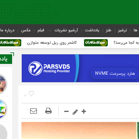
ها
ترشیز
طنز
یادداشت
آرشیو نشریات
فیلم
عکس
درباره ما
کاشمر روی ریل توسعه متوازن
کاشمر؛ عبور از بح
یاد
10