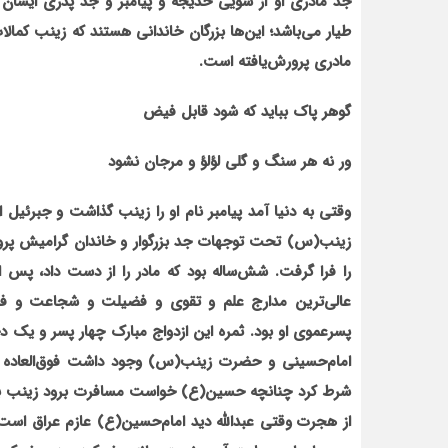
جد مادری او از سویی خدیجه و پیامبر و جد پدری ایشان
طیار می‌باشد؛ این‌ها بزرگان خاندانی هستند که زینب کمالا
مادری پرورش‌یافته است.
گوهر پاک بباید که شود قابل فیض
ور نه هر سنگ و گلی لؤلؤ و مرجان نشود
وقتی به دنیا آمد پیامبر نام او را زینب گذاشت و جبرئیل از
زینب(س) تحت توجهات جد بزرگوار و خاندان گرامیش پرو
را فرا گرفت. شش‌ساله بود که مادر را از دست داد، پس 
عالی‌ترین مدارج علم و تقوی و فضیلت و شجاعت و فداکا
پسرعموی او بود. ثمره این ازدواج مبارک چهار پسر و یک دخ
امام‌حسینی و حضرت زینب(س) وجود داشت فوق‌العاده بو
شرط کرد چنانچه حسین(ع) خواست مسافرت برود زینب بتوا
از هجرت وقتی عبدالله دید امام‌حسین(ع) عازم عراق اس