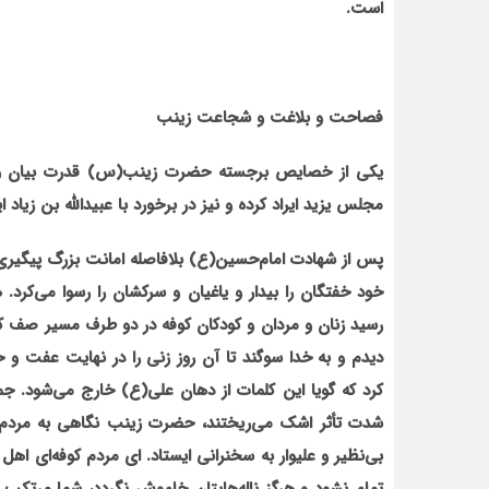
است.
فصاحت و بلاغت و شجاعت زینب
یکی از خصایص برجسته حضرت زینب(س) قدرت بیان و فص
مجلس یزید ایراد کرده و نیز در برخورد با عبیدالله بن زیاد
پس از شهادت امام‌حسین(ع) بلافاصله امانت بزرگ پیگیر
خود خفتگان را بیدار و یاغیان و سرکشان را رسوا می‌کرد. 
رسید زنان و مردان و کودکان کوفه در دو طرف مسیر صف کش
دیدم و به خدا سوگند تا آن روز زنی را در نهایت عفت و حی
کرد که گویا این کلمات از دهان علی(ع) خارج می‌شود. جم
شدت تأثر اشک می‌ریختند، حضرت زینب نگاهی به مردم ا
بی‌نظیر و علی‏وار به سخنرانی ایستاد. ای مردم کوفه‌ای ا