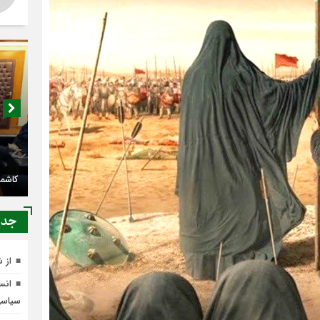
کاشمر
جدي
از 
انسج
سیاس