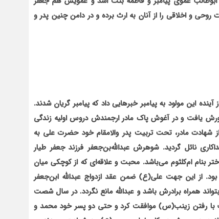
 ابوطالب عموی پیامبر و فاطمه بنت اسد و عمویش هم جعفر
ت روحی و اخلاقی را از آنان به ارث برده و در دامن چنین پدر و
 آینده این مولود به پیامبر خبرهایی داد که پیامبر گریان شدند.
رش یافت و در آغوش پاک مادر ارجمندش دروس اولیه زندگی
از شهادت مادر، تحت تربیت پدر والامقام خود حضرت علی به
ری نائل گردید. شوهرش عبدالله‌بن‌جعفر فرزند جعفر طیار
تر بنام ام‌کلثوم می‌باشد. محبت و علاقه‌ای که از کوچکی میان
د. از این جهت علی(ع) ضمن عقد ازدواج عبدالله ابن‌جعفر
ند همراه برادرش باشد و عبدالله مانع نگردد. در سال شصت
ت با رفتن زینب(س) موافقت کرد و حتی دو پسر خود محمد و