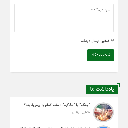
قوانین ارسال دیدگاه
ثبت دیدگاه
یادداشت ها
“جنگ” یا “مذاکره”؛ اسلام کدام را برمی‌گزیند؟
رضایی تربقان