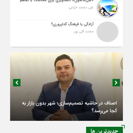
«علی‌الاصول»، دستاویزی برای مخالفت با تفاهم
علی محمد خزاعی
آزادگی یا فرهنگِ گداپروری؟
محمد قلی پور
اصناف در حاشیه تصمیم‌سازی؛ شهر بدون بازار به
کجا می‌رسد؟
جديدترين ها