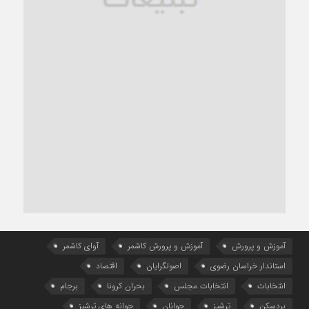
آموزش و پرورش
آموزش و پرورش کاشمر
آوای کاشمر
استاندار خراسان رضوی
اصولگرایان
اقتصاد
انتخابات
انتخابات مجلس
بحران کرونا
برجام
بردسکن
ترشیز
جوانان
جوانه های ترشیز