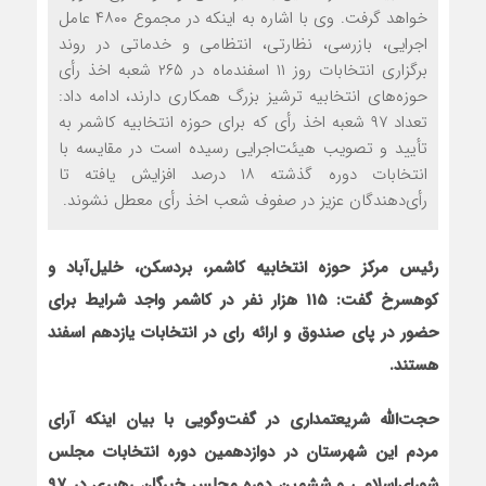
خواهد گرفت. وی با اشاره به این‏که در مجموع ۴۸۰۰ عامل
اجرایی، بازرسی، نظارتی، انتظامی و خدماتی در روند
برگزاری انتخابات روز ۱۱ اسفندماه در ۲۶۵ شعبه اخذ رأی
حوزه‌های انتخابیه ترشیز بزرگ همکاری دارند، ادامه داد:
تعداد ۹۷ شعبه اخذ رأی که برای حوزه انتخابیه کاشمر به
تأیید و تصویب هیئت‌اجرایی رسیده است در مقایسه با
انتخابات دوره گذشته ۱۸ درصد افزایش یافته تا
رأی‌دهندگان عزیز در صفوف شعب اخذ رأی معطل نشوند.
رئیس مرکز حوزه انتخابیه کاشمر، بردسکن، خلیل‌آباد و
کوهسرخ گفت:
115 هزار نفر در کاشمر واجد شرایط برای
حضور در پای صندوق و ارائه رای در انتخابات یازدهم اسفند
هستند.
حجت‌الله شریعتمداری در گفت‌وگویی با بیان این‏که آرای
مردم این شهرستان در دوازدهمین دوره انتخابات مجلس
شورای‌اسلامی و ششمین دوره مجلس خبرگان رهبری در ۹۷