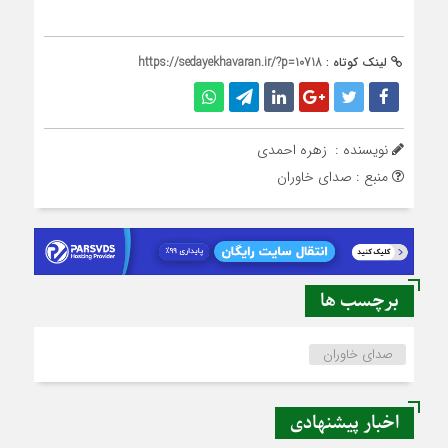
لینک کوتاه :
https://sedayekhavaran.ir/?p=10718
نویسنده : زهره احمدی
منبع : صدای خاوران
برچسب ها
صدای خاوران
اخبار پیشنهادی