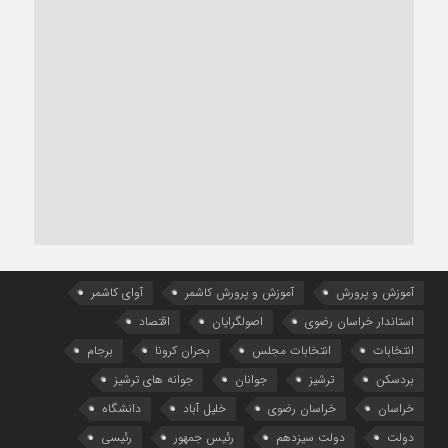
آموزش و پرورش
آموزش و پرورش کاشمر
آوای کاشمر
استاندار خراسان رضوی
اصولگرایان
اقتصاد
انتخابات
انتخابات مجلس
بحران کرونا
برجام
بردسکن
ترشیز
جوانان
جوانه های ترشیز
خراسان
خراسان رضوی
خلیل آباد
دانشگاه
دولت
دولت سیزدهم
رئیس جمهور
رئیسی