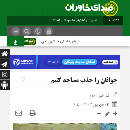
17:16:32
ب
از شهرنشینی تا شهروندی
اصناف در 
جوانان را جذب مساجد کنیم
15
کد خبر : 10718
۰۴ شهریور ۱۴۰۳ - ۶:۵۱