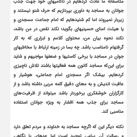
متأسفانه ما عادت کرده‏ایم در ناکامی‏های خود جهت جذب
جوانان به مساجد به داوری بپردازیم که حرف شنو نیستند و
زیربار نمی‏روند اما کم شنیده‏ایم که امام جماعت مسجدی و
یا هیئت امنای حسینیه‏ای بگوید؛ نکند نقص در من باشد،
نکند نحوه بیان من، محتوای کلامم و ابزاری که به کار
گرفته‏ام نامناسب باشد. چه بسا در زمینه ارتباط با مخاطب‏های
جوان در مساجد با برخی کاستی‏ها و ضعف‏ها مواجیهم و شاید
برای این‌که مساجد کانون همه فعالیت‏ها باشند تلاش ناچیزی
کرده‏ایم. بی‏شک اگر مسجدی امام جماعتی، هوشیار و
عاقبت اندیش و به معنای دقیق کلمه مربی داشته باشد و از
کارگزاران خوش‏فکری برخوردار باشد می‏تواند از ظرفیت
های
مساجد برای جذب همه اقشار به ویژه جوانان استفاده
مناسبی کند.
نکته دیگر این که اگرچه مساجد به خداوند و مردم تعلق دارد
و رسالت آن پیامی توحید است اما عده‏ای با نگاهی