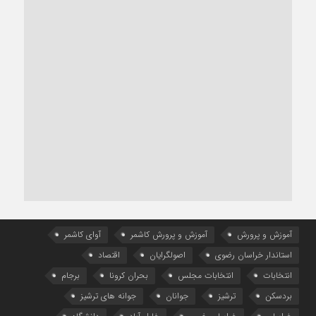
آموزش و پرورش
آموزش و پرورش کاشمر
آوای کاشمر
استاندار خراسان رضوی
اصولگرایان
اقتصاد
انتخابات
انتخابات مجلس
بحران کرونا
برجام
بردسکن
ترشیز
جوانان
جوانه های ترشیز