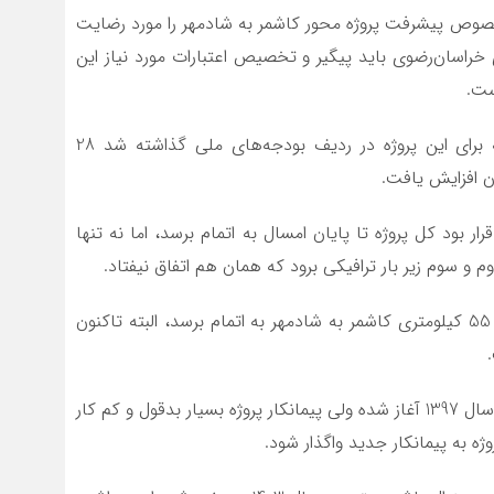
صوص پیشرفت پروژه محور کاشمر به شادمهر را مورد رضایت
خراسان‌رضوی باید پیگیر و تخصیص اعتبارات مورد نیاز این
ست.
حجت‌الاسلام جواد نیک‌بین افزود: هرچند بودجه‌ای که برای این پروژه در ردیف بودجه‌های ملی گذاشته شد 28
ر بود کل پروژه تا پایان امسال به اتمام برسد، اما نه تنها
نیک‌بین تصریح کرد: امیدواریم تا پایان سال 1402 محور 55 کیلومتری کاشمر به شادمهر به اتمام برسد، البته تاکنون
وی در خصوص قطعه دوم بیان کرد: هرچند این قطعه از سال 1397 آغاز شده ولی پیمانکار پروژه بسیار بدقول و کم کار
ه به پیمانکار جدید واگذار شود.