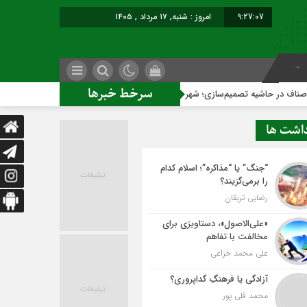
9:27:08
امروز : شنبه, ۱۷ مرداد , ۱۴۰۵
سرخط خبرها
م‌سازی؛ شهر بدون بازار به کجا می‌رسد؟
کاشمر روی ریل توسعه
داشت ها
“جنگ” یا “مذاکره”؛ اسلام کدام
را برمی‌گزیند؟
رضایی تربقان
«علی‌الاصول»، دستاویزی برای
مخالفت با تفاهم
علی محمد خزاعی
آزادگی یا فرهنگِ گداپروری؟
محمد قلی پور