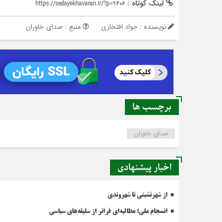
لینک کوتاه :
https://sedayekhavaran.ir/?p=9406
نویسنده : جواد افتخاری
منبع : صدای خاوران
برچسب ها
صدای خاوران
اخبار پیشنهادی
از شهرنشینی تا شهروندی
انسجام ملی؛ مطالبه‌ای فراتر از سلیقه‌های سیاسی