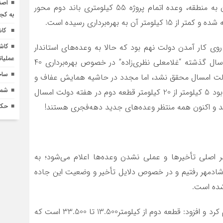
اصن
هر از گاهی مسئولان استانی و کشوری در سفرهای‌شان به منطقه، وعده اتمام پروژه 55 کیلومتری باند دوم محور
به کج
کاش
ین جاده از سال 1384و هم‌زمان با روی کار آمدن دولت نهم بود که حالا به وعده‌های استاندار
کاش
عملیا
دولت سیزدهم رسیده است. هرچند وعده خردادماهی سال گذشته “غلامعلی نظری‌زاده” در خصوص بهره‌برداری 40
ساخ
ده 55 کیلومتری در هفته دولت امسال محقق نشد، اما مجدد در حاشیه همایش عفاف و
شماره 618 نش
حجاب امسال نیز وعده دیگری داد که بر اساس آن مقرر بود 5 کیلومتر از 20 کیلومتر قطعه دوم در هفته دولت امسال
حکم
صر اصلی تأخیرها و عملی نشدن وعده‌ها اعلام می‌شود؛ به
شادمهر رفتیم و در خصوص دلایل تأخیر و وضعیت این جاده
“امیر سوری” مبلغ قرارداد را حدود 65 میلیارد تومان اعلام کرد و افزود: قطعه دوم از کیلومتر13.500 تا 33.500 است که