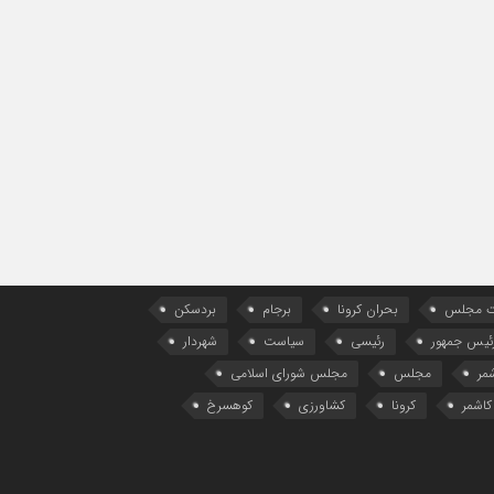
ات مجلس
بحران کرونا
برجام
بردسکن
ئیس جمهور
رئیسی
سیاست
شهردار
مر
مجلس
مجلس شورای اسلامی
کاشمر
کرونا
کشاورزی
کوهسرخ