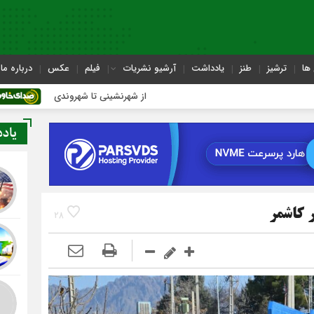
ها
ترشیز
طنز
یادداشت
آرشیو نشریات
فیلم
عکس
درباره ما
از شهرنشینی تا شهروندی
اصناف د
یاد
 كاشمر
28