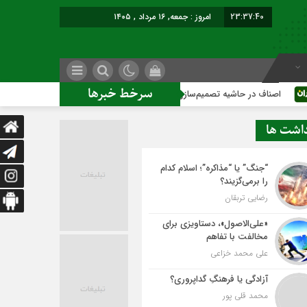
23:37:41
امروز : جمعه, ۱۶ مرداد , ۱۴۰۵
سرخط خبرها
ر حاشیه تصمیم‌سازی؛ شهر بدون بازار به کجا می‌رسد؟
کاشمر رو
داشت ها
“جنگ” یا “مذاکره”؛ اسلام کدام
را برمی‌گزیند؟
رضایی تربقان
«علی‌الاصول»، دستاویزی برای
مخالفت با تفاهم
علی محمد خزاعی
آزادگی یا فرهنگِ گداپروری؟
محمد قلی پور