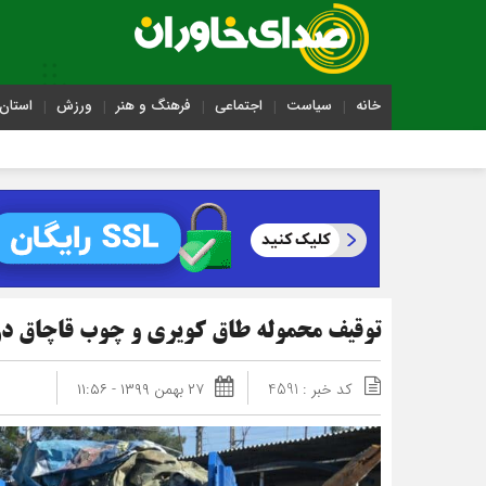
خانه
سیاست
اجتماعی
فرهنگ و هنر
ورزش
استان 
توقیف محموله طاق كويري و چوب قاچاق در
کد خبر : 4591
۲۷ بهمن ۱۳۹۹ - ۱۱:۵۶