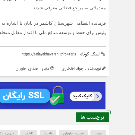
مقدماتی به مراجع قضائی معرفی شدند.
فرمانده انتظامی شهرستان كاشمر در پایان با اشاره به 
پلیس برای حفظ و توسعه منافع ملی با اقتدار مقابل متخلف
لینک کوتاه :
https://sedayekhavaran.ir/?p=4591
نویسنده : جواد افتخاری
منبع : صدای خاوران
برچسب ها
چوب
صدای خاوران
قاچاق
کاشمر
نیروی ان