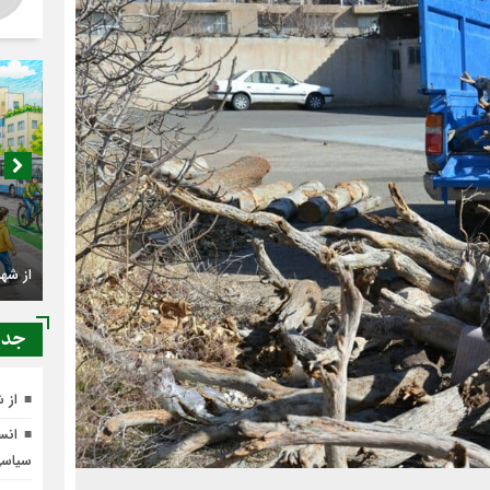
اصناف 
کجا م
جدي
از 
انسج
سیاس