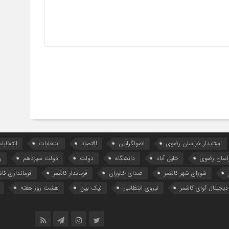
استاندار خراسان رضوی
اصولگرایان
اقتصاد
انتخابات
انتخاب
اسان رضوی
خلیل آباد
دانشگاه
دولت
دولت سیزدهم
ر
شورای شهر کاشمر
صدای خاوران
فرماندار کاشمر
فرمانداری کاش
دیجیتال آوای کاشمر
نیروی انتظامی
نیک بین
هشت روز هفته