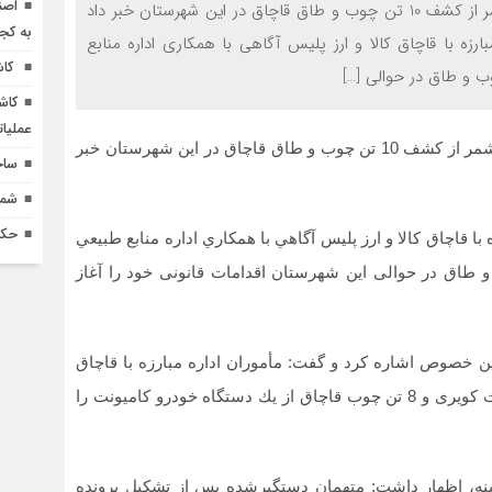
اصن
به گزارش صدای خاوران- فرمانده انتظامی شهرستان كاشمر از كشف 10 تن چوب و طاق قاچاق در اين شهرستان خبر داد
به کج
ه با قاچاق كالا و ارز پليس آگاهي با همكاري اداره منابع
کاش
 و طاق در حوالی […]
کاش
عملیا
به گزارش صدای خاوران- فرمانده انتظامی شهرستان كاشمر از كشف 10 تن چوب و طاق قاچاق در اين شهرستان خبر
ساخ
شماره 618 نش
حکم
 قاچاق كالا و ارز پليس آگاهي با همكاري اداره منابع طبيعي
طاق در حوالی این شهرستان اقدامات قانونی خود را آغاز
ین خصوص اشاره کرد و گفت: مأموران اداره مبارزه با قاچاق
كالا و ارز یک دستگاه نیسان حامل 2 تن طاق از نوع درخت کویری و 8 تن چوب قاچاق از يك دستگاه خودرو کامیونت را
ه دستگیری 2 متهم در این زمینه، اظهار داشت: متهمان دستگیرشده پس از تشکیل پرونده