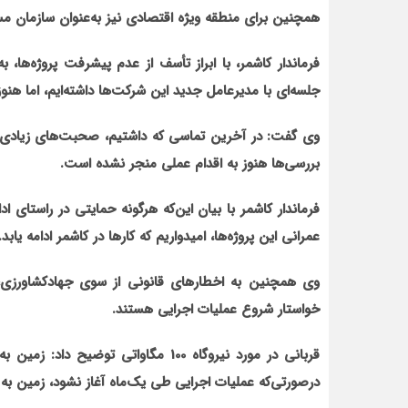
همچنين براي منطقه ويژه اقتصادي نيز به‌عنوان سازمان م
فرماندار کاشمر، با ابراز تأسف از عدم پيشرفت پروژه
ها، ب
جلسه
اي با مديرعامل جديد اين شرکت
ها داشته‌ایم، اما هن
وي گفت: در آخرين تماسي که داشتيم، صحبت
هاي زيادي 
بررسي
ها هنوز به اقدام عملي منجر نشده است.
فرماندار کاشمر با بيان اين‌که هرگونه حمايتي در راستاي ادا
عمراني اين پروژه‌ها، اميدواريم که کارها در کاشمر ادامه يابد.
وي همچنين به اخطارهاي قانوني از سوي جهادکشاورزي، من
خواستار شروع عمليات اجرايي هستند.
قرباني در مورد نيروگاه 100 مگاواتي 
درصورتی‌که عمليات اجرايي طي يک‌ماه آغاز نشود، زمين ب