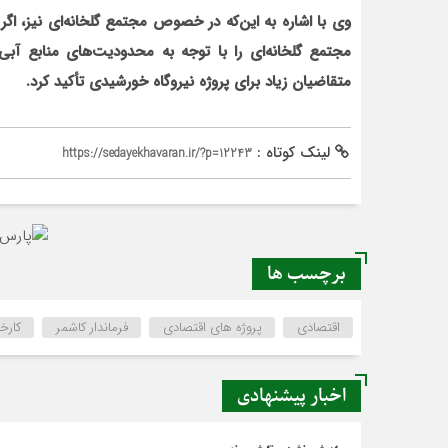
وي با اشاره به اين‌که در خصوص مجتمع گلخانه
اي نيز، اگ
مجتمع گلخانه
اي را با توجه به محدوديت
هاي منابع آبي
متقاضيان زياد براي پروژه نيروگاه خورشيدي تأکيد کرد.
لینک کوتاه :
https://sedayekhavaran.ir/?p=12243
برچسب ها
اقتصادی
پروژه های اقتصادی
فرماندار کاشمر
کارخ
اخبار پیشنهادی