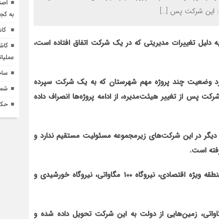
اصن
د: اين شرکت پس […]
به کج
کاش
به دليل تغييرات مديريتي که در يک شرکت اتفاق افتاده است،
کاش
عملیا
ساخ
ورد وضعيت چند پروژه مهم شهرستان که به يک شرکت سپرده
شماره 618 نش
شرکت پس از تغيير هیئت‌مدیره، از ادامه پروژه
ها انصراف داده
حکم
 ديگر در اين شرکت
هاي زيرمجموعه مسئوليت مستقيم ندارد و
رفته است.
هاي کليدي اشاره کرد که شامل منطقه ويژه اقتصادي، نيروگاه 100 مگاواتي، نيروگاه خورشيدي و
هايي از دولت به اين شرکت تحويل داده شده و