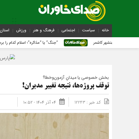
خانه
سیاست
اجتماعی
فرهنگ و هنر
ورزش
استان 
نشهر کاشمر
“جنگ” یا “مذاکره”؛ اسلام کدام را برمی‌گزیند؟
بخش خصوصی یا میدانِ آزمون‌وخطا؟
توقف پروژه‌ها، نتیجه تغییر مدیران!
کد خبر : 12243
۰۴ آذر ۱۴۰۴ - ۱۰:۵۲