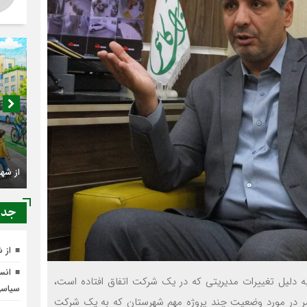
از شه
جدي
از 
انسج
به دليل تغييرات مديريتي که در يک شرکت اتفاق افتاده است،
سیاس
شمر در مورد وضعيت چند پروژه مهم شهرستان که به يک شرکت