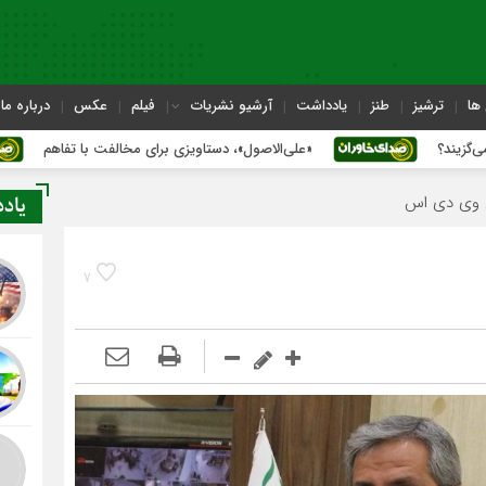
ها
ترشیز
طنز
یادداشت
آرشیو نشریات
فیلم
عکس
درباره ما
«علی‌الاصول»، دستاویزی برای مخالفت با تفاهم
آز
یاد
7