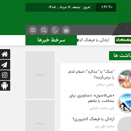
9:42:41
برابر با : Friday - 7 August - 2026
سرخط خبرها
ادگی یا فرهنگِ گداپروری؟
داشت ها
“جنگ” یا “مذاکره”؛ اسلام کدام
را برمی‌گزیند؟
رضایی تربقان
«علی‌الاصول»، دستاویزی برای
مخالفت با تفاهم
علی محمد خزاعی
آزادگی یا فرهنگِ گداپروری؟
محمد قلی پور