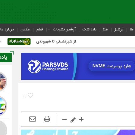
ها
ترشیز
طنز
یادداشت
آرشیو نشریات
فیلم
عکس
درباره ما
از شهرنشینی تا شهروندی
اصناف در حاشیه ت
یاد
16