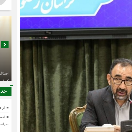
اصناف 
کجا م
جدي
از 
انسج
سیاس