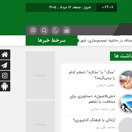
0:24:08
امروز : جمعه, ۱۶ مرداد , ۱۴۰۵
سرخط خبرها
صمیم‌سازی؛ شهر بدون بازار به کجا می‌رسد؟
کاشمر روی ریل تو
داشت ها
“جنگ” یا “مذاکره”؛ اسلام کدام
را برمی‌گزیند؟
رضایی تربقان
«علی‌الاصول»، دستاویزی برای
مخالفت با تفاهم
علی محمد خزاعی
آزادگی یا فرهنگِ گداپروری؟
محمد قلی پور