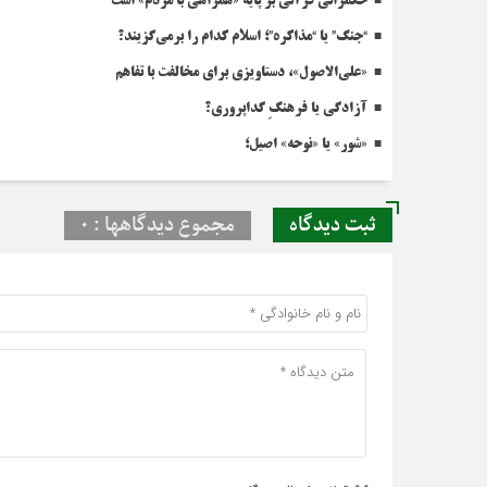
حکمرانی قرآنی بر پایه «همراهی با مردم» است
“جنگ” یا “مذاکره”؛ اسلام کدام را برمی‌گزیند؟
«علی‌الاصول»، دستاویزی برای مخالفت با تفاهم
آزادگی یا فرهنگِ گداپروری؟
«شور» یا «نوحه» اصیل؛
ثبت دیدگاه
مجموع دیدگاهها : 0