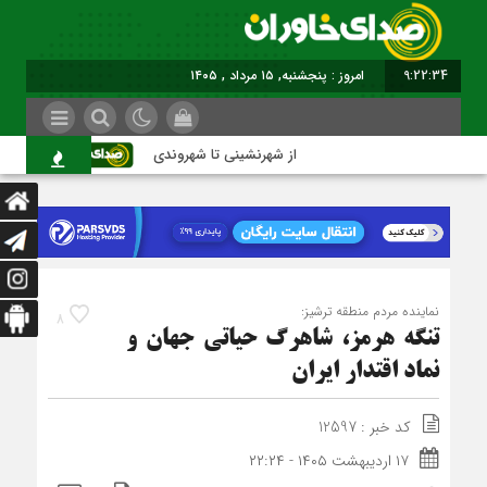
9:22:34
برابر با : Thursday - 6 August - 2026
از شهرنشینی تا شهروندی
اصناف در 
نماینده مردم منطقه ترشیز:
8
تنگه هرمز، شاهرگ حیاتی جهان و
نماد اقتدار ایران
کد خبر : 12597
۱۷ اردیبهشت ۱۴۰۵ - ۲۲:۲۴