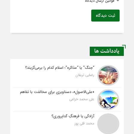
قوانین ارسال دیدگاه
ثبت دیدگاه
یادداشت ها
“جنگ” یا “مذاکره”؛ اسلام کدام را برمی‌گزیند؟
رضایی تربقان
«علی‌الاصول»، دستاویزی برای مخالفت با تفاهم
علی محمد خزاعی
آزادگی یا فرهنگِ گداپروری؟
محمد قلی پور