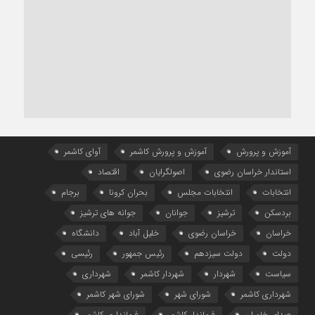
آموزش و پرورش
آموزش و پرورش کاشمر
آوای کاشمر
استاندار خراسان رضوی
اصولگرایان
اقتصاد
انتخابات
انتخابات مجلس
بحران کرونا
برجام
بردسکن
ترشیز
جوانان
جوانه های ترشیز
خراسان
خراسان رضوی
خلیل آباد
دانشگاه
دولت
دولت سیزدهم
رئیس جمهور
رئیسی
سیاست
شهردار
شهردار کاشمر
شهرداری
شهرداری کاشمر
شورای شهر
شورای شهر کاشمر
صدای خاوران
فرماندار کاشمر
فرمانداری کاشمر