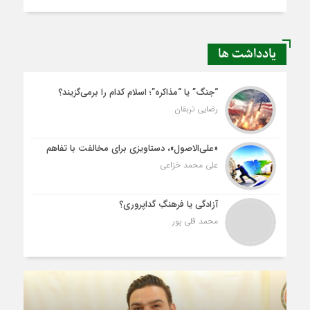
یادداشت ها
“جنگ” یا “مذاکره”؛ اسلام کدام را برمی‌گزیند؟
رضایی تربقان
«علی‌الاصول»، دستاویزی برای مخالفت با تفاهم
علی محمد خزاعی
آزادگی یا فرهنگِ گداپروری؟
محمد قلی پور