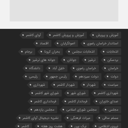
آموزش و پرورش
آموزش و پرورش کاشمر
آوای کاشمر
استاندار خراسان رضوی
اصولگرایان
اقتصاد
انتخابات
انتخابات مجلس
بحران کرونا
برجام
بردسکن
ترشیز
جوانان
جوانه های ترشیز
خراسان
خراسان رضوی
خلیل آباد
دانشگاه
دولت
دولت سیزدهم
رئیس جمهور
رئیسی
سیاست
شهردار
شهردار کاشمر
شهرداری
شهرداری کاشمر
شورای شهر
شورای شهر کاشمر
صدای خاوران
فرماندار کاشمر
فرمانداری کاشمر
مجلس
مجلس شورای اسلامی
مجلس یازدهم
مسلم ساقی
میراث فرهنگی
نشریه دیجیتال آوای کاشمر
نیروی انتظامی
نیک بین
هشت روز هفته
کاشمر