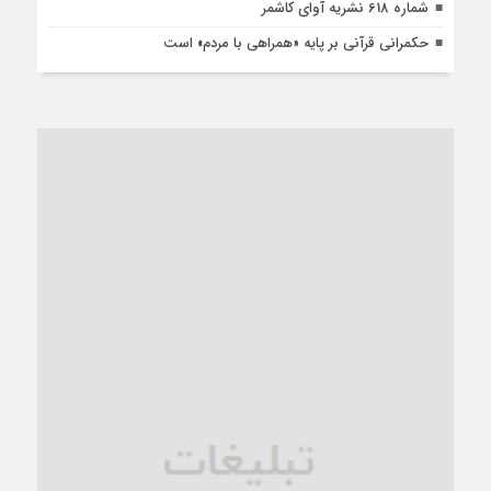
شماره 618 نشریه آوای کاشمر
حکمرانی قرآنی بر پایه «همراهی با مردم» است