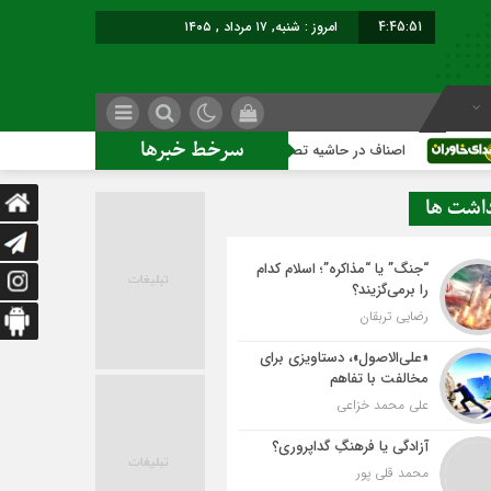
4:45:52
امروز : شنبه, ۱۷ مرداد , ۱۴۰۵
سرخط خبرها
اصناف در حاشیه تصمیم‌سازی؛ شهر بدون بازار به کجا می‌رسد؟
ک
داشت ها
“جنگ” یا “مذاکره”؛ اسلام کدام
را برمی‌گزیند؟
رضایی تربقان
«علی‌الاصول»، دستاویزی برای
مخالفت با تفاهم
علی محمد خزاعی
آزادگی یا فرهنگِ گداپروری؟
محمد قلی پور