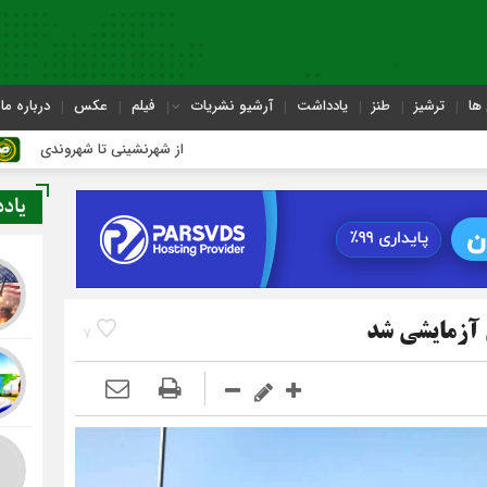
ها
ترشیز
طنز
یادداشت
آرشیو نشریات
فیلم
عکس
درباره ما
از شهرنشینی تا شهروندی
یاد
ی آزمایشی شد
7