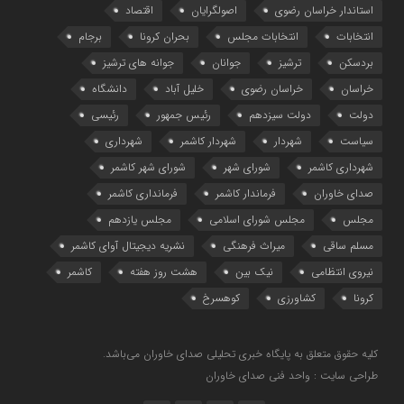
استاندار خراسان رضوی
اصولگرایان
اقتصاد
انتخابات
انتخابات مجلس
بحران کرونا
برجام
بردسکن
ترشیز
جوانان
جوانه های ترشیز
خراسان
خراسان رضوی
خلیل آباد
دانشگاه
دولت
دولت سیزدهم
رئیس جمهور
رئیسی
سیاست
شهردار
شهردار کاشمر
شهرداری
شهرداری کاشمر
شورای شهر
شورای شهر کاشمر
صدای خاوران
فرماندار کاشمر
فرمانداری کاشمر
مجلس
مجلس شورای اسلامی
مجلس یازدهم
مسلم ساقی
میراث فرهنگی
نشریه دیجیتال آوای کاشمر
نیروی انتظامی
نیک بین
هشت روز هفته
کاشمر
کرونا
کشاورزی
کوهسرخ
کلیه حقوق متعلق به پایگاه خبری تحلیلی صدای خاوران می‌باشد.
طراحی سایت : واحد فنی صدای خاوران