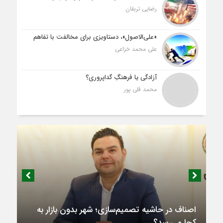
رضایی تربقان
«علی‌الاصول»، دستاویزی برای مخالفت با تفاهم
علی محمد خزاعی
آزادگی یا فرهنگِ گداپروری؟
محمد قلی پور
اصناف در حاشیه تصمیم‌سازی؛ شهر بدون بازار به
کجا می‌رسد؟