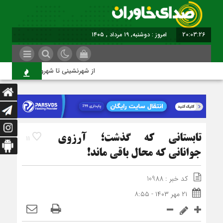
20:03:26
برابر با : Monday - 10 August - 2026
از شهرنشینی تا شهروندی
تابستانی که گذشت؛ آرزوی
11
جوانانی که محال باقی ماند!
کد خبر : 10988
۲۱ مهر ۱۴۰۳ - ۸:۵۵