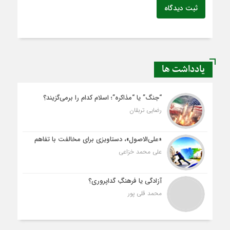
ثبت دیدگاه
یادداشت ها
“جنگ” یا “مذاکره”؛ اسلام کدام را برمی‌گزیند؟
رضایی تربقان
«علی‌الاصول»، دستاویزی برای مخالفت با تفاهم
علی محمد خزاعی
آزادگی یا فرهنگِ گداپروری؟
محمد قلی پور