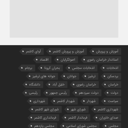
آموزش و پرورش
آموزش و پرورش کاشمر
آوای کاشمر
استاندار خراسان رضوی
اصولگرایان
اقتصاد
انتخابات
انتخابات مجلس
بحران کرونا
برجام
بردسکن
ترشیز
جوانان
جوانه های ترشیز
خراسان
خراسان رضوی
خلیل آباد
دانشگاه
دولت
دولت سیزدهم
رئیس جمهور
رئیسی
سیاست
شهردار
شهردار کاشمر
شهرداری
شهرداری کاشمر
شورای شهر
شورای شهر کاشمر
صدای خاوران
فرماندار کاشمر
فرمانداری کاشمر
مجلس
مجلس شورای اسلامی
مجلس یازدهم