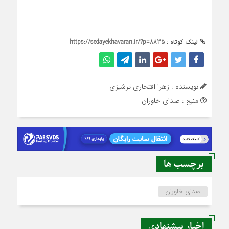
لینک کوتاه :
https://sedayekhavaran.ir/?p=8835
نویسنده : زهرا افتخاری ترشیزی
منبع : صدای خاوران
برچسب ها
صدای خاوران
اخبار پیشنهادی