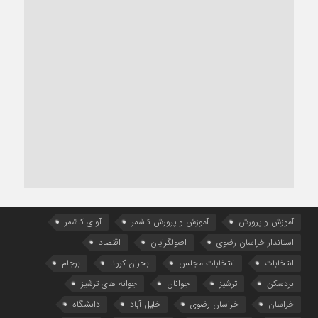
آموزش و پرورش
آموزش و پرورش کاشمر
آوای کاشمر
استاندار خراسان رضوی
اصولگرایان
اقتصاد
انتخابات
انتخابات مجلس
بحران کرونا
برجام
بردسکن
ترشیز
جوانان
جوانه های ترشیز
خراسان
خراسان رضوی
خلیل آباد
دانشگاه