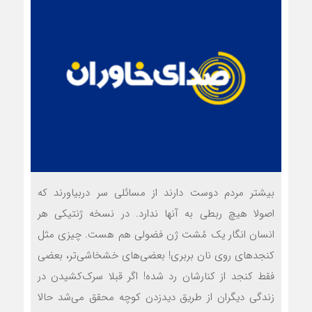
بیشتر مردم دوست دارند از مسائلی سر دربیاورند که
اصولا هیچ ربطی به آنها ندارد. در نسخه ژنتیکی هر
انسان انگار یک مُشت ژن فضولی هم هست. چیزی مثل
کنجدهای روی نان بربری! بعضی‌های خشخاشی‌تر، بعضی
فقط کنجد از کنارشان رد شده! اگر قبلا سرک‌کشیدن در
زندگی دیگران از طریق دیدزدن کوچه محقق می‌شد حالا