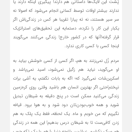
پُشت این لایک‌ها داستانی هم دارند! پیگیری اینکه دارند یا
ندارند بیشتر اوقات توسط کسانی انجام می‌شود که اصولا نه
سر سیر هستند، نه ته پیاز! تقریبا هر کس در زندگی‌اش اگر
یکبار این کار را نکرده، دستمایه این تحقیق‌های استراتژیک
قرار گرفته!آنها که در کشور خارج! زندگی می‌کنند می‌گویند
اینجا کسی با کسی کاری ندارد.
مردم زُل نمی‌زنند به هم، اگر کسی از کسی خوشش بیاید به
او می‌گوید، نیاید هم زگیل نمی‌شود، اسید نمی‌پاشد و
اسکرین‌شات نمی‌گیرد که؛ اگه به بابات نگفتم، یه آشی برات
نپختم!حتی اگر بهترین انسان هم باشید وقتی روی کره‌زمین
زندگی می‌کنید ممکن است در پنج دقیقه به شیطان تبدیل
شوید و همه خوب‌بودن‌تان دود شود و به هوا برود. قیافه
نگیریم که من خوبم و ماه. یک لحظه، فقط یک پلک به هم
زدن کافی‌ست تا به شیطان درس بدهیم! این همه در زندگی
هم سرک نکشیم. زیباترین باغچه دنیا را هم با یک تکه چوب