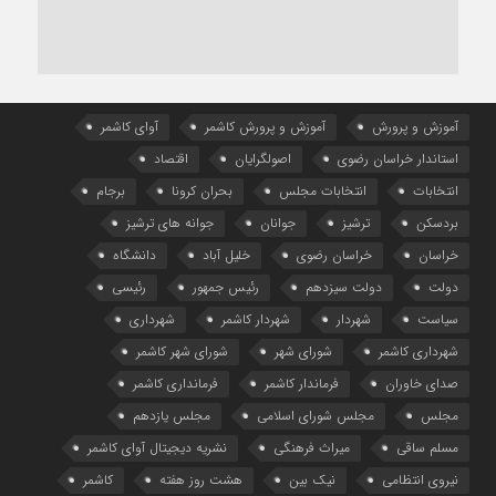
آموزش و پرورش
آموزش و پرورش کاشمر
آوای کاشمر
استاندار خراسان رضوی
اصولگرایان
اقتصاد
انتخابات
انتخابات مجلس
بحران کرونا
برجام
بردسکن
ترشیز
جوانان
جوانه های ترشیز
خراسان
خراسان رضوی
خلیل آباد
دانشگاه
دولت
دولت سیزدهم
رئیس جمهور
رئیسی
سیاست
شهردار
شهردار کاشمر
شهرداری
شهرداری کاشمر
شورای شهر
شورای شهر کاشمر
صدای خاوران
فرماندار کاشمر
فرمانداری کاشمر
مجلس
مجلس شورای اسلامی
مجلس یازدهم
مسلم ساقی
میراث فرهنگی
نشریه دیجیتال آوای کاشمر
نیروی انتظامی
نیک بین
هشت روز هفته
کاشمر