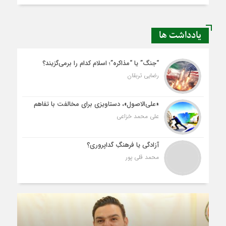
یادداشت ها
“جنگ” یا “مذاکره”؛ اسلام کدام را برمی‌گزیند؟
رضایی تربقان
«علی‌الاصول»، دستاویزی برای مخالفت با تفاهم
علی محمد خزاعی
آزادگی یا فرهنگِ گداپروری؟
محمد قلی پور