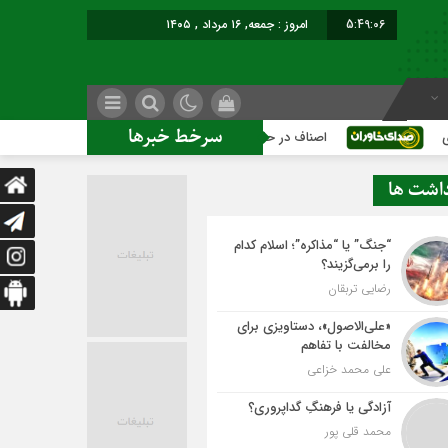
5:49:06
امروز : جمعه, ۱۶ مرداد , ۱۴۰۵
سرخط خبرها
اصناف در حاشیه تصمیم‌سازی؛ شهر بدون بازار به کجا می‌رسد؟
داشت ها
“جنگ” یا “مذاکره”؛ اسلام کدام
را برمی‌گزیند؟
رضایی تربقان
«علی‌الاصول»، دستاویزی برای
مخالفت با تفاهم
علی محمد خزاعی
آزادگی یا فرهنگِ گداپروری؟
محمد قلی پور