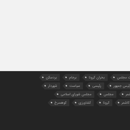
ات مجلس
بحران کرونا
برجام
بردسکن
ئیس جمهور
رئیسی
سیاست
شهردار
مر
مجلس
مجلس شورای اسلامی
کاشمر
کرونا
کشاورزی
کوهسرخ