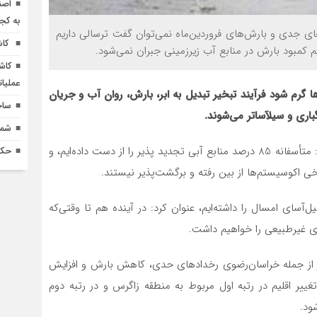
اصن
به کج
ی جدی و بارش‌های فروردین‌ماه نمی‌توان گفت ترسالی داریم
کاش
کمبود بارش در منابع آب زیرزمینی جبران نمی‌شود.
کاش
عملیا
ا گرم شود فرآیند تبخیر تبدیل به ابر، بارش، روان آب و جریان
ساخ
اری و سیل‏آساتر می‌شوند.
شماره 618 نش
وی تغییر اقلیم را در سیل‌های اخیر تأثیرگذار دانست و گفت: متأسفانه 85 درصد منابع آبی تجدید پذیر را از دست داده‌ایم، و
حکم
ی اکوسیستم‌ها از بین رفته و برگشت‌پذیر نیستند.
8 پیش‌نگری بارش‌های سیل‌آسای امسال را داشته‌ایم، عنوان کرد: در آینده هم تا وقتی‌که
ی غیرطبیعی را خواهیم داشت.
 از جمله خراسان‌رضوی رخدادهای حدی، کاهش بارش و افزایش
غییر اقلیم در رتبه اول مربوط به منطقه زاگرس و در رتبه دوم
ود.