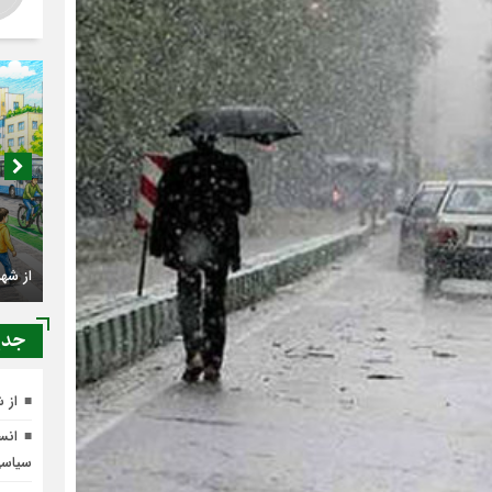
اصناف 
کجا م
جدي
از 
انسج
از شهرنشینی تا شهروندی
سیاس