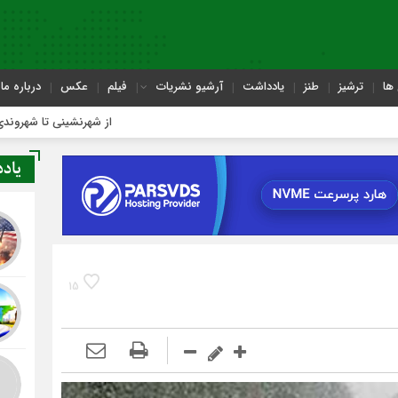
ها
ترشیز
طنز
یادداشت
آرشیو نشریات
فیلم
عکس
درباره ما
از شهرنشینی تا شهروندی
یاد
15