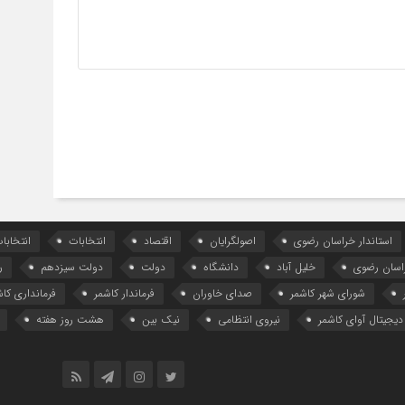
استاندار خراسان رضوی
اصولگرایان
اقتصاد
انتخابات
انتخاب
اسان رضوی
خلیل آباد
دانشگاه
دولت
دولت سیزدهم
ر
شورای شهر کاشمر
صدای خاوران
فرماندار کاشمر
فرمانداری کاش
دیجیتال آوای کاشمر
نیروی انتظامی
نیک بین
هشت روز هفته