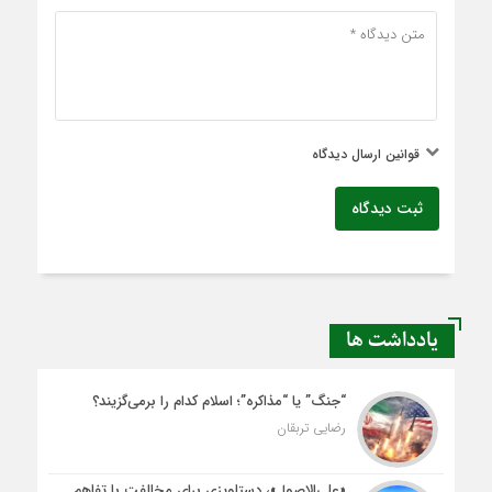
قوانین ارسال دیدگاه
ثبت دیدگاه
یادداشت ها
“جنگ” یا “مذاکره”؛ اسلام کدام را برمی‌گزیند؟
رضایی تربقان
«علی‌الاصول»، دستاویزی برای مخالفت با تفاهم