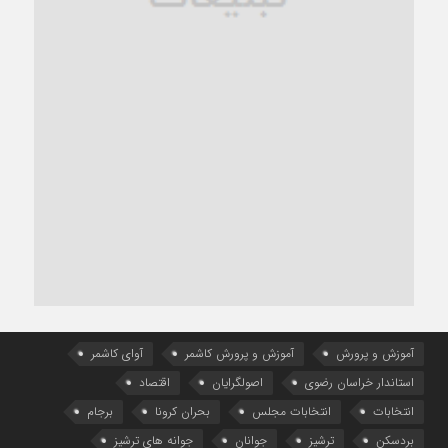
آموزش و پرورش
آموزش و پرورش کاشمر
آوای کاشمر
استاندار خراسان رضوی
اصولگرایان
اقتصاد
انتخابات
انتخابات مجلس
بحران کرونا
برجام
بردسکن
ترشیز
جوانان
جوانه های ترشیز